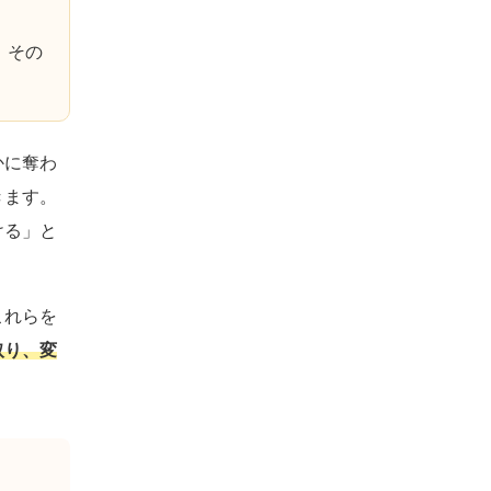
、その
かに奪わ
きます。
ける」と
これらを
取り、変