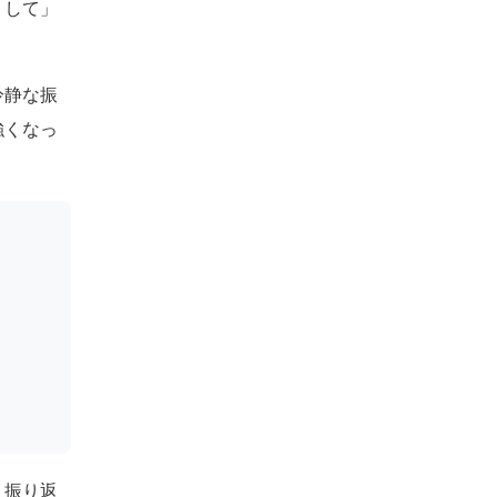
うして」
冷静な振
強くなっ
、振り返