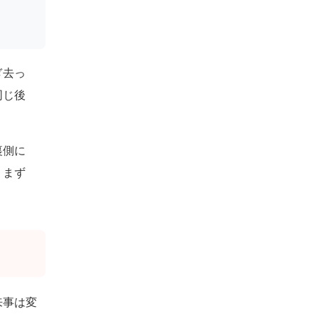
ぎ去っ
同じ後
裏側に
。まず
来事は変