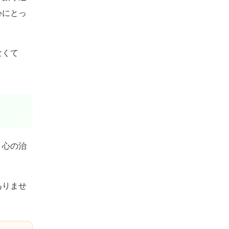
心にとっ
なくて
、心の治
ありませ