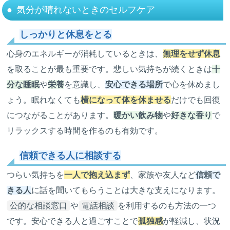
気分が晴れないときのセルフケア
しっかりと休息をとる
心身のエネルギーが消耗しているときは、
無理をせず休息
を取ることが最も重要です。悲しい気持ちが続くときは
十
分な睡眠
や
栄養
を意識し、
安心できる場所
で心を休めまし
ょう。眠れなくても
横になって体を休ませる
だけでも回復
につながることがあります。
暖かい飲み物
や
好きな香り
で
リラックスする時間を作るのも有効です。
信頼できる人に相談する
つらい気持ちを
一人で抱え込まず
、家族や友人など
信頼で
きる人
に話を聞いてもらうことは大きな支えになります。
公的な相談窓口
や
電話相談
を利用するのも方法の一つ
です。安心できる人と過ごすことで
孤独感
が軽減し、状況