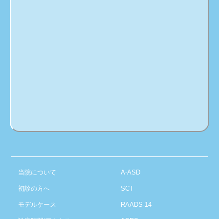
当院について
A-ASD
初診の方へ
SCT
モデルケース
RAADS-14