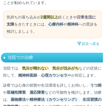
ことが勧められています。
気持ちの落ち込みが
2週間以上
続くときや
日常生活に
支障
をきたすときには、
心療内科
や
精神科
への受診を
検討しましょう。
目次へ戻る
当院での治療
当院では、
気分が晴れない
、
気分が沈みがち
などの症状に
対して、
精神科医師
・
心理カウンセラー
が対応します。
診察では心身の状態や生活環境を詳しくお伺いし、
うつ病
や
双極性障害
、
適応障害
などの可能性を検討します。治療
は、
薬物療法
や
精神療法（カウンセリング）
、
生活習慣の