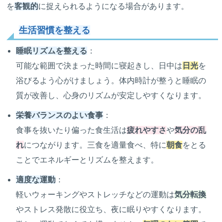
を
客観的
に捉えられるようになる場合があります。
生活習慣を整える
睡眠リズムを整える
：
可能な範囲で決まった時間に寝起きし、日中は
日光
を
浴びるよう心がけましょう。体内時計が整うと睡眠の
質が改善し、心身のリズムが安定しやすくなります。
栄養バランスのよい食事
：
食事を抜いたり偏った食生活は
疲れやすさ
や
気分の乱
れ
につながります。三食を適量食べ、特に
朝食
をとる
ことでエネルギーとリズムを整えます。
適度な運動
：
軽いウォーキングやストレッチなどの運動は
気分転換
やストレス発散に役立ち、夜に眠りやすくなります。