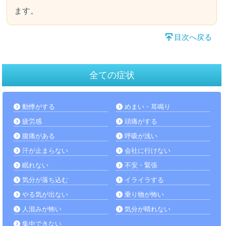
ます。
目次へ戻る
全ての症状
動悸がする
めまい・耳鳴り
疲労感
頭痛がする
腹痛がある
呼吸が浅い
汗が止まらない
会社に行けない
眠れない
不安・緊張
気分が落ち込む
イライラする
やる気が出ない
乗り物が怖い
人混みが怖い
気分が晴れない
集中できない