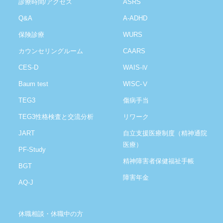
診療時間/アクセス
ASRS
Q&A
A-ADHD
保険診療
WURS
カウンセリングルーム
CAARS
CES-D
WAIS-Ⅳ
Baum test
WISC-Ⅴ
TEG3
傷病手当
TEG3性格検査と交流分析
リワーク
JART
自立支援医療制度（精神通院
医療）
PF-Study
精神障害者保健福祉手帳
BGT
障害年金
AQ-J
休職相談・休職中の方