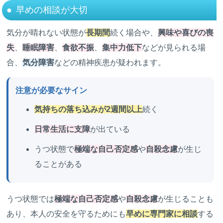
早めの相談が大切
気分が晴れない状態が
長期間
続く場合や、
興味や喜びの喪
失
、
睡眠障害
、
食欲不振
、
集中力低下
などが見られる場
合、
気分障害
などの精神疾患が疑われます。
注意が必要なサイン
気持ちの落ち込みが2週間以上
続く
日常生活に支障
が出ている
うつ状態で
極端な自己否定感
や
自殺念慮
が生じ
ることがある
うつ状態では
極端な自己否定感
や
自殺念慮
が生じることも
あり、本人の安全を守るためにも
早めに専門家に相談
する