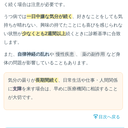
く続く場合は注意が必要です。
うつ病では
一日中嫌な気分が続く
、好きなことをしても気
持ちが晴れない、興味の持てたことにも喜びを感じられな
い状態が
少なくとも2週間以上
続くときに診断基準に合致
します。
また、
自律神経の乱れ
や
慢性疾患
、
薬の副作用
など身
体の問題が影響していることもあります。
気分の曇りが
長期間続く
、日常生活や仕事・人間関係
に
支障
を来す場合は、早めに医療機関に相談すること
が大切です。
目次へ戻る