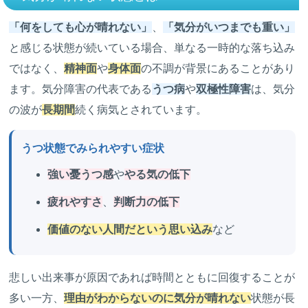
「何をしても心が晴れない」
、
「気分がいつまでも重い」
と感じる状態が続いている場合、単なる一時的な落ち込み
ではなく、
精神面
や
身体面
の不調が背景にあることがあり
ます。気分障害の代表である
うつ病
や
双極性障害
は、気分
の波が
長期間
続く病気とされています。
うつ状態でみられやすい症状
強い憂うつ感
や
やる気の低下
疲れやすさ
、
判断力の低下
価値のない人間だという思い込み
など
悲しい出来事が原因であれば時間とともに回復することが
多い一方、
理由がわからないのに気分が晴れない
状態が長