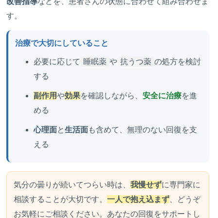
改善指導
などを、患者さんの状態に合わせて組み合わせま
す。
治療で大切にしていること
必要に応じて
睡眠薬
や
抗うつ薬
の処方を検討
する
副作用
や
効果
を確認しながら、
安全に治療
を進
める
心理面
と
生活面
も含めて、無理のない回復を支
える
気分の曇りが続いてつらい時は、
我慢せず
に専門家に
相談することが大切です。
一人で抱え込まず
、どうぞ
お気軽にご相談ください。あなたの回復をサポートし