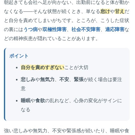
朝起きても会社へ足が向かない、出勤前になると体が動か
なくなる――そんな状態が続くとき、単なる
怠け
や
甘え
だ
と自分を責めてしまいがちです。ところが、こうした症状
の裏には
うつ病
や
双極性障害
、
社会不安障害
、
適応障害
な
どの精神疾患が隠れていることがあります。
ポイント
自分を責めすぎない
ことが大切
悲しみ
や
無気力
、
不安
、
緊張
が続く場合は要注
意
睡眠
や
食欲
の乱れなど、心身の変化がサインに
なる
強い悲しみや無気力、不安や緊張感が続いたり、睡眠や食