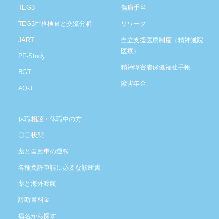
TEG3
傷病手当
TEG3性格検査と交流分析
リワーク
JART
自立支援医療制度（精神通院
医療）
PF-Study
精神障害者保健福祉手帳
BGT
障害年金
AQ-J
休職相談・休職中の方
〇〇状態
薬と自動車の運転
各種免許申請に必要な診断書
薬と海外渡航
診断書料金
病名から探す