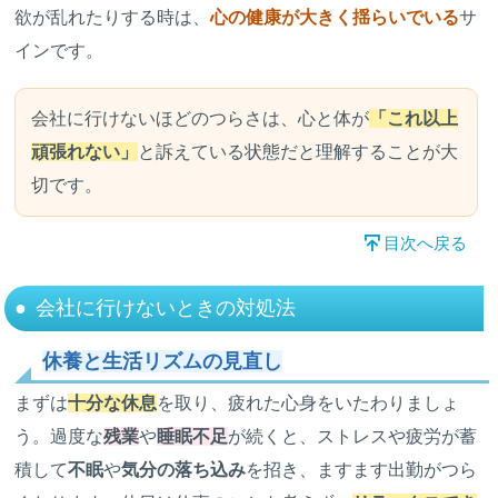
欲が乱れたりする時は、
心の健康が大きく揺らいでいる
サ
インです。
会社に行けないほどのつらさは、心と体が
「これ以上
頑張れない」
と訴えている状態だと理解することが大
切です。
目次へ戻る
会社に行けないときの対処法
休養と生活リズムの見直し
まずは
十分な休息
を取り、疲れた心身をいたわりましょ
う。過度な
残業
や
睡眠不足
が続くと、ストレスや疲労が蓄
積して
不眠
や
気分の落ち込み
を招き、ますます出勤がつら