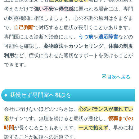
考えるだけで
強い不安
や
倦怠感
に襲われる場合には、専門
の医療機関に相談しましょう。心の不調の原因はさまざま
で、
自己判断
で対応すると症状が長引くことがあります。
専門医による診断と治療により、
うつ病
や
適応障害
などの
可能性を確認し、
薬物療法
や
カウンセリング
、
休職の制度
利用
など、症状に合わせた適切なサポートを受けることが
できます。
目次へ戻る
我慢せず専門家へ相談を
会社に行けないほどのつらさは、
心のバランスが崩れてい
る
サインです。無理を続けると症状が悪化し、
復職までの
時間
が長くなることもあります。
一人で抱えず
、早めに相
談することが回復への近道です。