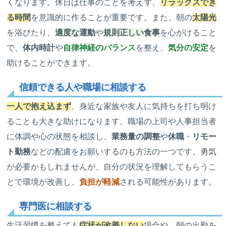
くなります。休日は仕事のことを考えず、
リラックスでき
る時間
を意識的に作ることが重要です。また、朝の
太陽光
を浴びたり、
適度な運動
や
規則正しい食事
を心がけること
で、
体内時計
や
自律神経のバランス
を整え、
気分の安定
を
助けることができます。
信頼できる人や職場に相談する
一人で抱え込まず
、身近な家族や友人に気持ちを打ち明け
ることも大きな助けになります。職場の上司や人事担当者
に体調や心の状態を相談し、
業務量の調整
や
休職
・
リモー
ト勤務
などの配慮をお願いするのも方法の一つです。勇気
が必要かもしれませんが、自分の状況を理解してもらうこ
とで環境が改善し、
負担が軽減
される可能性があります。
専門医に相談する
生活習慣を整えても
症状が改善しない
場合や、朝の出勤を