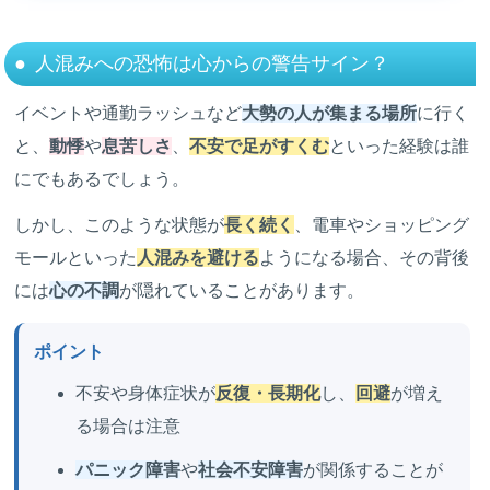
人混みへの恐怖は心からの警告サイン？
イベントや通勤ラッシュなど
大勢の人が集まる場所
に行く
と、
動悸
や
息苦しさ
、
不安で足がすくむ
といった経験は誰
にでもあるでしょう。
しかし、このような状態が
長く続く
、電車やショッピング
モールといった
人混みを避ける
ようになる場合、その背後
には
心の不調
が隠れていることがあります。
ポイント
不安や身体症状が
反復・長期化
し、
回避
が増え
る場合は注意
パニック障害
や
社会不安障害
が関係することが