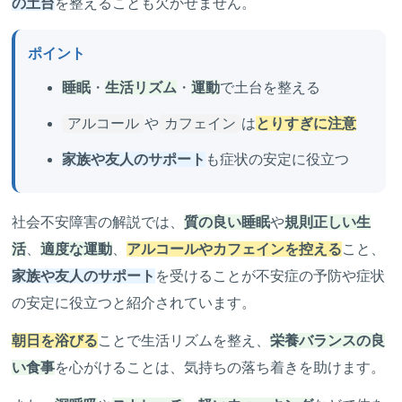
の土台
を整えることも欠かせません。
ポイント
睡眠
・
生活リズム
・
運動
で土台を整える
アルコール
や
カフェイン
は
とりすぎに注意
家族や友人のサポート
も症状の安定に役立つ
社会不安障害の解説では、
質の良い睡眠
や
規則正しい生
活
、
適度な運動
、
アルコールやカフェインを控える
こと、
家族や友人のサポート
を受けることが不安症の予防や症状
の安定に役立つと紹介されています。
朝日を浴びる
ことで生活リズムを整え、
栄養バランスの良
い食事
を心がけることは、気持ちの落ち着きを助けます。