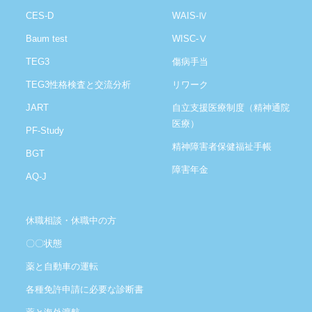
CES-D
WAIS-Ⅳ
Baum test
WISC-Ⅴ
TEG3
傷病手当
TEG3性格検査と交流分析
リワーク
JART
自立支援医療制度（精神通院
医療）
PF-Study
精神障害者保健福祉手帳
BGT
障害年金
AQ-J
休職相談・休職中の方
〇〇状態
薬と自動車の運転
各種免許申請に必要な診断書