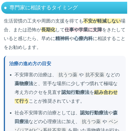
専門家に相談するタイミング
生活習慣の工夫や周囲の支援を得ても
不安が軽減しない
場
合、または恐怖が
長期化
して
仕事や学業に支障
をきたして
いると感じたら、早めに
精神科
や
心療内科
に相談すること
をお勧めします。
治療の進め方の目安
不安障害の治療は、
抗うつ薬
や
抗不安薬
などの
薬物療法
と、苦手な場所に少しずつ慣れて極端な
考え方のクセを見直す
認知行動療法
を
組み合わせ
て行う
ことが推奨されています。
社会不安障害の治療としては、
認知行動療法
や
森
田療法
などの心理療法に加え、
抗うつ薬
や
ベン
ゾジアゼピン系抗不安薬
を用いた薬物療法が行わ