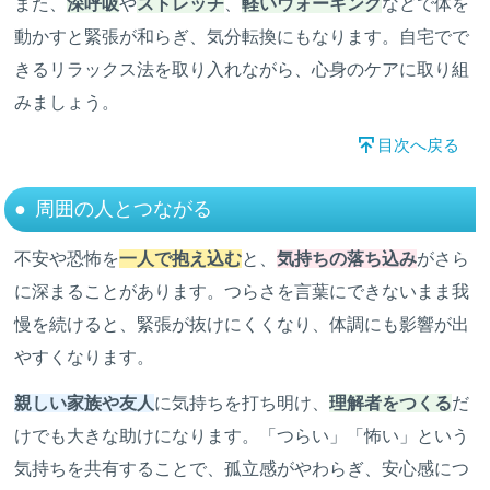
また、
深呼吸
や
ストレッチ
、
軽いウォーキング
などで体を
動かすと緊張が和らぎ、気分転換にもなります。自宅でで
きるリラックス法を取り入れながら、心身のケアに取り組
みましょう。
目次へ戻る
周囲の人とつながる
不安や恐怖を
一人で抱え込む
と、
気持ちの落ち込み
がさら
に深まることがあります。つらさを言葉にできないまま我
慢を続けると、緊張が抜けにくくなり、体調にも影響が出
やすくなります。
親しい家族や友人
に気持ちを打ち明け、
理解者をつくる
だ
けでも大きな助けになります。「つらい」「怖い」という
気持ちを共有することで、孤立感がやわらぎ、安心感につ