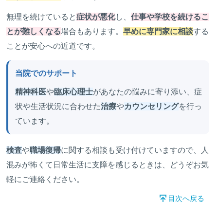
無理を続けていると
症状が悪化
し、
仕事や学校を続けるこ
とが難しくなる
場合もあります。
早めに専門家に相談
する
ことが安心への近道です。
当院でのサポート
精神科医
や
臨床心理士
があなたの悩みに寄り添い、症
状や生活状況に合わせた
治療
や
カウンセリング
を行っ
ています。
検査
や
職場復帰
に関する相談も受け付けていますので、人
混みが怖くて日常生活に支障を感じるときは、どうぞお気
軽にご連絡ください。
目次へ戻る