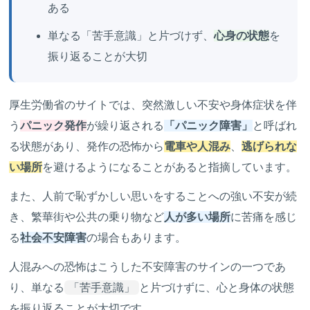
ある
単なる「苦手意識」と片づけず、
心身の状態
を
振り返ることが大切
厚生労働省のサイトでは、突然激しい不安や身体症状を伴
う
パニック発作
が繰り返される
「パニック障害」
と呼ばれ
る状態があり、発作の恐怖から
電車や人混み
、
逃げられな
い場所
を避けるようになることがあると指摘しています。
また、人前で恥ずかしい思いをすることへの強い不安が続
き、繁華街や公共の乗り物など
人が多い場所
に苦痛を感じ
る
社会不安障害
の場合もあります。
人混みへの恐怖はこうした不安障害のサインの一つであ
り、単なる
「苦手意識」
と片づけずに、心と身体の状態
を振り返ることが大切です。