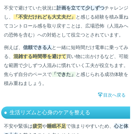
不安で避けていた状況に
計画を立てて少しずつ
チャレンジ
し、
「不安だけれども大丈夫だ」
と感じる経験を積み重ね
てコントロール感を取り戻すことは、広場恐怖（人混みへ
の恐怖を含む）への対処として役立つとされています。
例えば、
信頼できる人
と一緒に短時間だけ電車に乗ってみ
る、
混雑する時間帯を避けて
買い物に出かけるなど、可能
な範囲で少しずつ人混みに慣れていく工夫が役立ちます。
焦らず自分のペースで
「できた」
と感じられる成功体験を
積み重ねましょう。
目次へ戻る
生活リズムと心身のケアを整える
不安や緊張は
疲労
や
睡眠不足
で強まりやすいため、
心と体