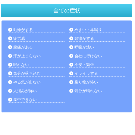
全ての症状
動悸がする
めまい・耳鳴り
疲労感
頭痛がする
腹痛がある
呼吸が浅い
汗が止まらない
会社に行けない
眠れない
不安・緊張
気分が落ち込む
イライラする
やる気が出ない
乗り物が怖い
人混みが怖い
気分が晴れない
集中できない