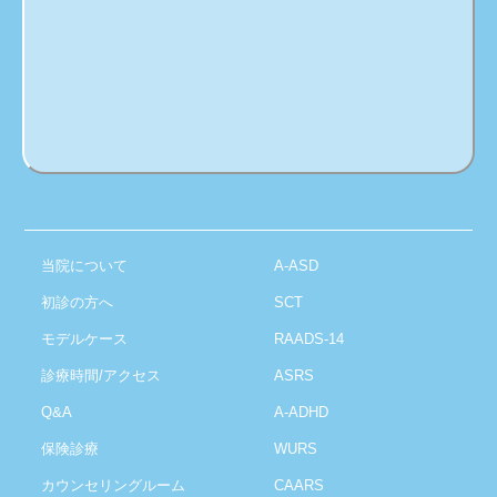
当院について
A-ASD
初診の方へ
SCT
モデルケース
RAADS-14
診療時間/アクセス
ASRS
Q&A
A-ADHD
保険診療
WURS
カウンセリングルーム
CAARS