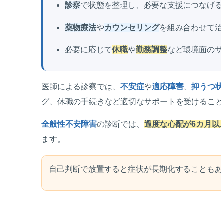
診察
で状態を整理し、必要な支援につなげ
薬物療法
や
カウンセリング
を組み合わせて
必要に応じて
休職
や
勤務調整
など環境面の
医師による診察では、
不安症
や
適応障害
、
抑うつ
グ、休職の手続きなど適切なサポートを受けるこ
全般性不安障害
の診断では、
過度な心配が6カ月以
ます。
自己判断で放置すると症状が長期化することも