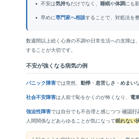
不安は
気持ち
だけでなく、
睡眠
や
体調
にも
早めに
専門家へ相談
することで、対処法を
数週間以上続く心身の不調や日常生活への支障は
することが大切です。
不安が強くなる病気の例
パニック障害
では突然、
動悸
・
息苦しさ
・
めまい
社会不安障害
は人前で恥をかくのが怖くなり、
電
強迫性障害
では自分でも不合理と感じつつ
確認行
人間関係などあらゆることが気になって
眠れない