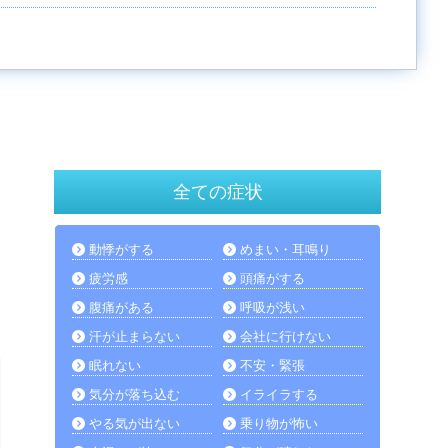
全ての症状
動悸がする
めまい・耳鳴り
疲労感
頭痛がする
腹痛がある
呼吸が浅い
汗が止まらない
会社に行けない
眠れない
不安・緊張
気分が落ち込む
イライラする
やる気が出ない
乗り物が怖い