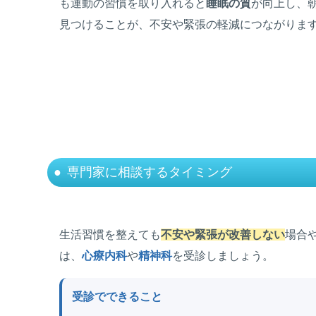
も運動の習慣を取り入れると
睡眠の質
が向上し、
見つけることが、不安や緊張の軽減につながりま
専門家に相談するタイミング
生活習慣を整えても
不安や緊張が改善しない
場合
は、
心療内科
や
精神科
を受診しましょう。
受診でできること