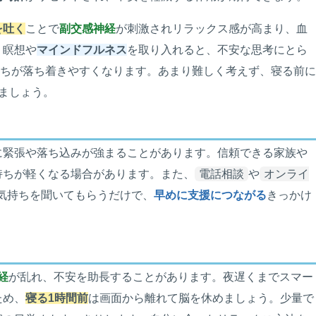
を吐く
ことで
副交感神経
が刺激されリラックス感が高まり、血
。瞑想や
マインドフルネス
を取り入れると、不安な思考にとら
持ちが落ち着きやすくなります。あまり難しく考えず、寝る前
ましょう。
に緊張や落ち込みが強まることがあります。信頼できる家族や
持ちが軽くなる場合があります。また、
電話相談
や
オンライ
気持ちを聞いてもらうだけで、
早めに支援につながる
きっかけ
経
が乱れ、不安を助長することがあります。夜遅くまでスマー
ため、
寝る1時間前
は画面から離れて脳を休めましょう。少量で