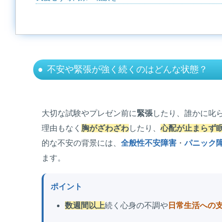
不安や緊張が強く続くのはどんな状態？
大切な試験やプレゼン前に
緊張
したり、誰かに叱
理由もなく
胸がざわざわ
したり、
心配が止まらず
的な不安の背景には、
全般性不安障害
・
パニック
ます。
ポイント
数週間以上
続く心身の不調や
日常生活への