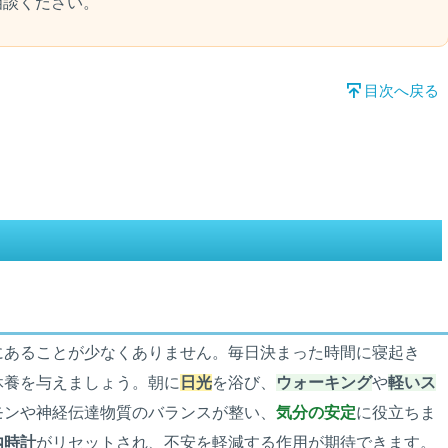
相談ください。
目次へ戻る
にあることが少なくありません。毎日決まった時間に寝起き
休養を与えましょう。朝に
日光
を浴び、
ウォーキング
や
軽いス
モンや神経伝達物質のバランスが整い、
気分の安定
に役立ちま
内時計
がリセットされ、不安を軽減する作用が期待できます。