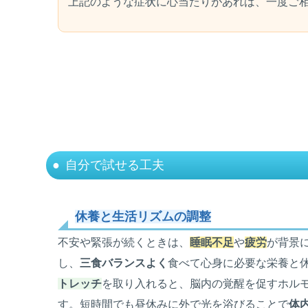
上記のような症状に心当たりがあれば、一度ご
自分で試せる工夫
休養と生活リズムの調整
不安や緊張が続くときは、
睡眠不足
や
疲労
が背景
し、
三食バランスよく
食べて心身に必要な栄養と
トレッチ
を取り入れると、脳内の覚醒を促すホル
す。短時間でも昼休みに外で光を浴びることで
体