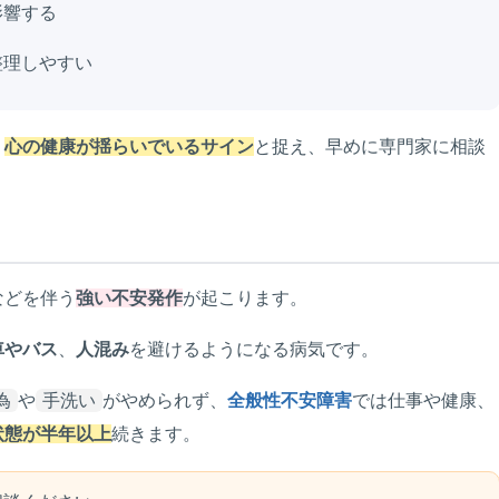
影響する
整理しやすい
、
心の健康が揺らいでいるサイン
と捉え、早めに専門家に相談
などを伴う
強い不安発作
が起こります。
車やバス
、
人混み
を避けるようになる病気です。
為
や
手洗い
がやめられず、
全般性不安障害
では仕事や健康、
状態が半年以上
続きます。