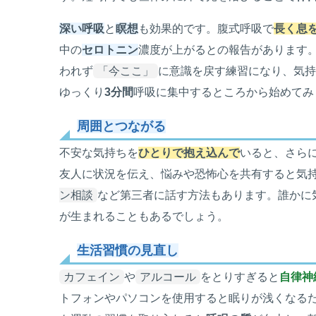
深い呼吸
と
瞑想
も効果的です。腹式呼吸で
長く息
中の
セロトニン
濃度が上がるとの報告があります
われず
「今ここ」
に意識を戻す練習になり、気
ゆっくり
3分間
呼吸に集中するところから始めてみ
周囲とつながる
不安な気持ちを
ひとりで抱え込んで
いると、さら
友人に状況を伝え、悩みや恐怖心を共有すると気
ン相談
など第三者に話す方法もあります。誰かに
が生まれることもあるでしょう。
生活習慣の見直し
カフェイン
や
アルコール
をとりすぎると
自律神
トフォンやパソコンを使用すると眠りが浅くなる