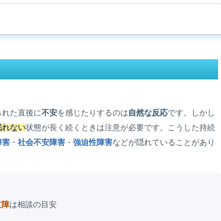
られた直後に
不安
を感じたりするのは
自然な反応
です。しかし
眠れない
状態が長く続くときは注意が必要です。こうした持続
障害
・
社会不安障害
・
強迫性障害
などが隠れていることがあり
支障
は相談の目安