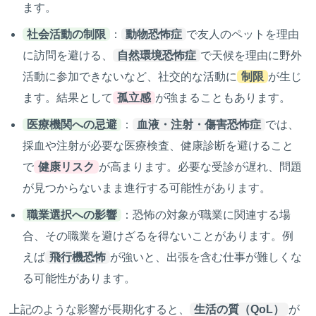
ます。
社会活動の制限
：
動物恐怖症
で友人のペットを理由
に訪問を避ける、
自然環境恐怖症
で天候を理由に野外
活動に参加できないなど、社交的な活動に
制限
が生じ
ます。結果として
孤立感
が強まることもあります。
医療機関への忌避
：
血液・注射・傷害恐怖症
では、
採血や注射が必要な医療検査、健康診断を避けること
で
健康リスク
が高まります。必要な受診が遅れ、問題
が見つからないまま進行する可能性があります。
職業選択への影響
：恐怖の対象が職業に関連する場
合、その職業を避けざるを得ないことがあります。例
えば
飛行機恐怖
が強いと、出張を含む仕事が難しくな
る可能性があります。
上記のような影響が長期化すると、
生活の質（QoL）
が