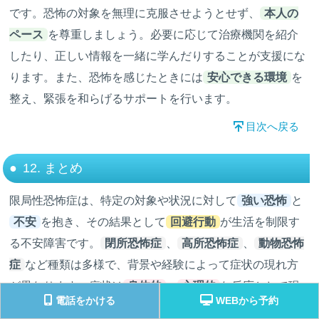
です。恐怖の対象を無理に克服させようとせず、
本人の
ペース
を尊重しましょう。必要に応じて治療機関を紹介
したり、正しい情報を一緒に学んだりすることが支援にな
ります。また、恐怖を感じたときには
安心できる環境
を
整え、緊張を和らげるサポートを行います。
目次へ戻る
12. まとめ
限局性恐怖症は、特定の対象や状況に対して
強い恐怖
と
不安
を抱き、その結果として
回避行動
が生活を制限す
る不安障害です。
閉所恐怖症
、
高所恐怖症
、
動物恐怖
症
など種類は多様で、背景や経験によって症状の現れ方
が異なります。症状は
身体的
・
心理的
な反応として現
電話をかける
WEBから予約
れ、
生活の質（QoL）
を低下させます。