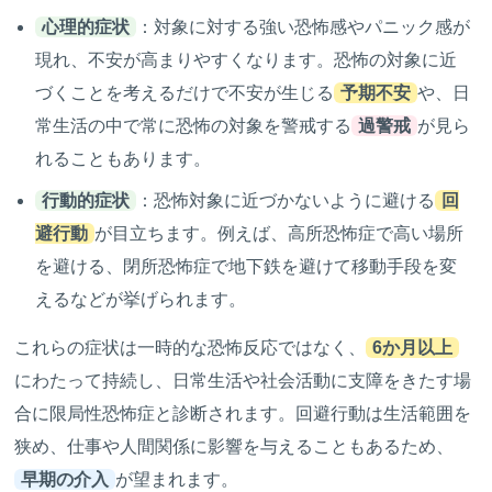
心理的症状
：対象に対する強い恐怖感やパニック感が
現れ、不安が高まりやすくなります。恐怖の対象に近
づくことを考えるだけで不安が生じる
予期不安
や、日
常生活の中で常に恐怖の対象を警戒する
過警戒
が見ら
れることもあります。
行動的症状
：恐怖対象に近づかないように避ける
回
避行動
が目立ちます。例えば、高所恐怖症で高い場所
を避ける、閉所恐怖症で地下鉄を避けて移動手段を変
えるなどが挙げられます。
これらの症状は一時的な恐怖反応ではなく、
6か月以上
にわたって持続し、日常生活や社会活動に支障をきたす場
合に限局性恐怖症と診断されます。回避行動は生活範囲を
狭め、仕事や人間関係に影響を与えることもあるため、
早期の介入
が望まれます。