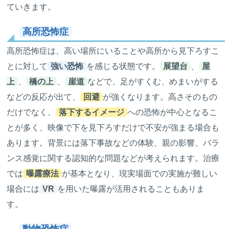
ていきます。
高所恐怖症
高所恐怖症は、高い場所にいることや高所から見下ろすこ
とに対して
強い恐怖
を感じる状態です。
展望台
、
屋
上
、
橋の上
、
崖道
などで、足がすくむ、めまいがする
などの反応が出て、
回避
が強くなります。高さそのもの
だけでなく、
落下するイメージ
への恐怖が中心となるこ
とが多く、映像で下を見下ろすだけで不安が強まる場合も
あります。背景には落下事故などの体験、親の影響、バラ
ンス感覚に関する認知的な問題などが考えられます。治療
では
曝露療法
が基本となり、現実場面での実施が難しい
場合には
VR
を用いた曝露が活用されることもありま
す。