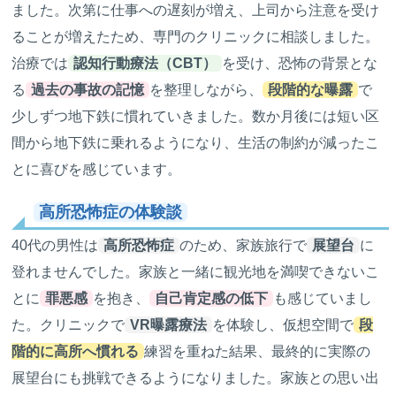
ました。次第に仕事への遅刻が増え、上司から注意を受け
ることが増えたため、専門のクリニックに相談しました。
治療では
認知行動療法（CBT）
を受け、恐怖の背景とな
る
過去の事故の記憶
を整理しながら、
段階的な曝露
で
少しずつ地下鉄に慣れていきました。数か月後には短い区
間から地下鉄に乗れるようになり、生活の制約が減ったこ
とに喜びを感じています。
高所恐怖症の体験談
40代の男性は
高所恐怖症
のため、家族旅行で
展望台
に
登れませんでした。家族と一緒に観光地を満喫できないこ
とに
罪悪感
を抱き、
自己肯定感の低下
も感じていまし
た。クリニックで
VR曝露療法
を体験し、仮想空間で
段
階的に高所へ慣れる
練習を重ねた結果、最終的に実際の
展望台にも挑戦できるようになりました。家族との思い出