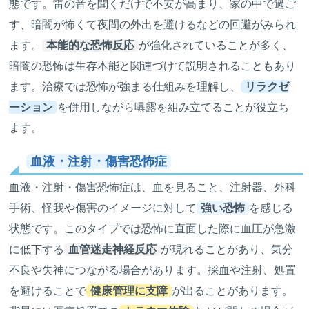
態です。雷の音を聞くだけで不安が高まり、家の中で過ご
す、暗闇が怖くて夜間の外出を避けるなどの回避がみられ
ます。
本能的な恐怖反応
が強化されていることが多く、
暗闇の恐怖は生存本能と関連づけて説明されることもあり
ます。治療では恐怖が強まる仕組みを理解し、
リラクゼ
ーション
を併用しながら曝露を組み立てることが役立ち
ます。
血液・注射・傷害恐怖症
血液・注射・傷害恐怖症は、血を見ること、注射器、外科
手術、怪我や傷害のイメージに対して
強い恐怖
を感じる
状態です。このタイプでは恐怖に直面した際に血圧が急激
に低下する
血管迷走神経反応
が現れることがあり、気分
不良や失神につながる場合があります。採血や注射、処置
を避けることで
健康管理に支障
が出ることがあります。