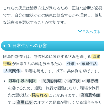
これらの疾患は治療方法が異なるため、正確な診断が必要
です。自分の症状がどの疾患に該当するかを理解し、適切
な治療法を選択することが大切です。
目次へ戻る
9. 日常生活への影響
限局性恐怖症は、恐怖対象に関連する状況を避ける
回避
行動
が日常生活の幅を狭めるため、
仕事
や
家庭生活
、
人間関係
に影響を与えます。以下に具体例を挙げます。
移動手段の制限
：
閉所恐怖症
で
地下鉄
や
飛行機
を避けるため、通勤・旅行が困難になり、職場や旅行
先の選択肢が
限られる
ことがあります。
高所恐怖症
では
高層ビル
のオフィス勤務が難しくなる場合もあり