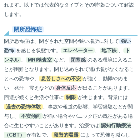
れます。以下では代表的なタイプとその特徴について解説
します。
閉所恐怖症
閉所恐怖症は、閉ざされた空間や狭い場所に対して
強い
恐怖
を感じる状態です。
エレベーター
、
地下鉄
、
ト
ンネル
、
MRI検査室
など、
閉塞感
のある環境に入るこ
とが困難となります。閉じ込められて逃げ場がなくなるこ
とへの恐怖や、
息苦しさへの不安
が強く、動悸やめま
い、発汗、震えなどの
身体反応
が出ることがあります。
回避が続くと生活や仕事に
制限
が生じます。背景には
過去の恐怖体験
、事故や報道の影響、学習経験などが関
与し、
不安傾向
が強い場合やパニック症の既往がある場
合に生じやすいことがあります。治療では
認知行動療法
（CBT）
が有効で、
段階的曝露
によって恐怖を減らし