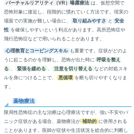
バーチャルリアリティ（VR）曝露療法
は、仮想空間で
恐怖対象に接近し、段階的に慣れていく方法です。現実の
場面での実施が難しい場合に、
取り組みやすさ
と
安全
性
を確保しやすいという利点があります。高所恐怖症や
飛行恐怖症などで用いられることがあります。
心理教育とコーピングスキル
も重要です。症状がどのよ
うに起こるのかを理解し、恐怖が出た時に
呼吸を整え
る
、
緊張を緩める
、
注意を切り替える
などの対処スキ
ルを身につけることで、
悪循環
を断ち切りやすくなりま
す。
薬物療法
限局性恐怖症の主な治療は心理療法ですが、強い不安やパ
ニック症状がある場合、薬物療法が
補助的
に併用される
ことがあります。医師が症状や生活状況を総合的に判断し