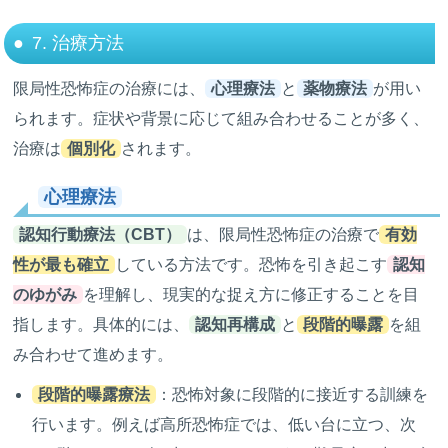
7. 治療方法
限局性恐怖症の治療には、
心理療法
と
薬物療法
が用い
られます。症状や背景に応じて組み合わせることが多く、
治療は
個別化
されます。
心理療法
認知行動療法（CBT）
は、限局性恐怖症の治療で
有効
性が最も確立
している方法です。恐怖を引き起こす
認知
のゆがみ
を理解し、現実的な捉え方に修正することを目
指します。具体的には、
認知再構成
と
段階的曝露
を組
み合わせて進めます。
段階的曝露療法
：恐怖対象に段階的に接近する訓練を
行います。例えば高所恐怖症では、低い台に立つ、次