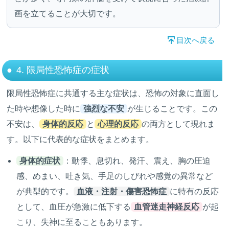
画を立てることが大切です。
目次へ戻る
4. 限局性恐怖症の症状
限局性恐怖症に共通する主な症状は、恐怖の対象に直面し
た時や想像した時に
強烈な不安
が生じることです。この
不安は、
身体的反応
と
心理的反応
の両方として現れま
す。以下に代表的な症状をまとめます。
身体的症状
：動悸、息切れ、発汗、震え、胸の圧迫
感、めまい、吐き気、手足のしびれや感覚の異常など
が典型的です。
血液・注射・傷害恐怖症
に特有の反応
として、血圧が急激に低下する
血管迷走神経反応
が起
こり、失神に至ることもあります。