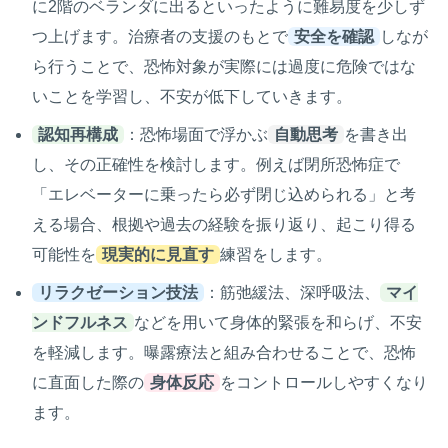
に2階のベランダに出るといったように難易度を少しず
つ上げます。治療者の支援のもとで
安全を確認
しなが
ら行うことで、恐怖対象が実際には過度に危険ではな
いことを学習し、不安が低下していきます。
認知再構成
：恐怖場面で浮かぶ
自動思考
を書き出
し、その正確性を検討します。例えば閉所恐怖症で
「エレベーターに乗ったら必ず閉じ込められる」と考
える場合、根拠や過去の経験を振り返り、起こり得る
可能性を
現実的に見直す
練習をします。
リラクゼーション技法
：筋弛緩法、深呼吸法、
マイ
ンドフルネス
などを用いて身体的緊張を和らげ、不安
を軽減します。曝露療法と組み合わせることで、恐怖
に直面した際の
身体反応
をコントロールしやすくなり
ます。