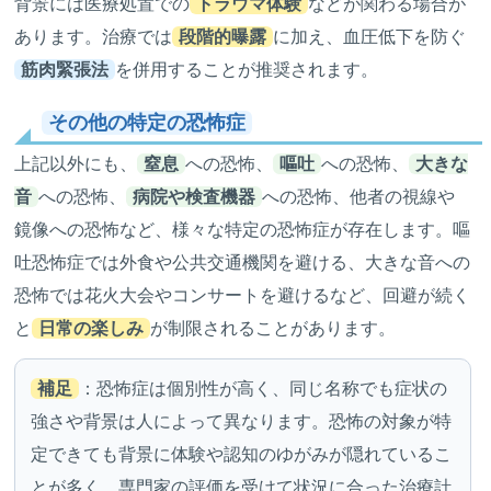
背景には医療処置での
トラウマ体験
などが関わる場合が
あります。治療では
段階的曝露
に加え、血圧低下を防ぐ
筋肉緊張法
を併用することが推奨されます。
その他の特定の恐怖症
上記以外にも、
窒息
への恐怖、
嘔吐
への恐怖、
大きな
音
への恐怖、
病院や検査機器
への恐怖、他者の視線や
鏡像への恐怖など、様々な特定の恐怖症が存在します。嘔
吐恐怖症では外食や公共交通機関を避ける、大きな音への
恐怖では花火大会やコンサートを避けるなど、回避が続く
と
日常の楽しみ
が制限されることがあります。
補足
：恐怖症は個別性が高く、同じ名称でも症状の
強さや背景は人によって異なります。恐怖の対象が特
定できても背景に体験や認知のゆがみが隠れているこ
とが多く、専門家の評価を受けて状況に合った治療計