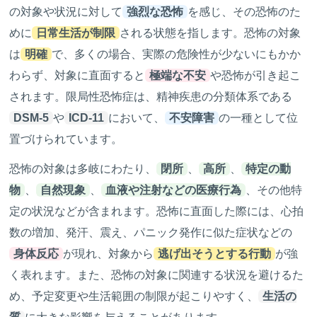
の対象や状況に対して
強烈な恐怖
を感じ、その恐怖のた
めに
日常生活が制限
される状態を指します。恐怖の対象
は
明確
で、多くの場合、実際の危険性が少ないにもかか
わらず、対象に直面すると
極端な不安
や恐怖が引き起こ
されます。限局性恐怖症は、精神疾患の分類体系である
DSM-5
や
ICD-11
において、
不安障害
の一種として位
置づけられています。
恐怖の対象は多岐にわたり、
閉所
、
高所
、
特定の動
物
、
自然現象
、
血液や注射などの医療行為
、その他特
定の状況などが含まれます。恐怖に直面した際には、心拍
数の増加、発汗、震え、パニック発作に似た症状などの
身体反応
が現れ、対象から
逃げ出そうとする行動
が強
く表れます。また、恐怖の対象に関連する状況を避けるた
め、予定変更や生活範囲の制限が起こりやすく、
生活の