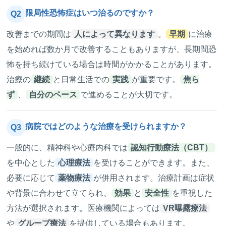
限局性恐怖症はいつ治るのですか？
Q2
改善までの期間は
人によって異なります
。
早期
に治療
を始めれば数か月で改善することもありますが、長期間恐
怖を持ち続けている場合は時間がかかることがあります。
治療の
継続
と日常生活での
実践
が重要です。
焦ら
ず
、
自分のペース
で進めることが大切です。
病院ではどのような治療を受けられますか？
Q3
一般的に、精神科や心療内科では
認知行動療法（CBT）
を中心とした
心理療法
を受けることができます。また、
必要に応じて
薬物療法
が併用されます。治療計画は症状
や背景に合わせて立てられ、
効果
と
安全性
を重視した
方法が選択されます。医療機関によっては
VR曝露療法
や
グループ療法
を提供している場合もあります。