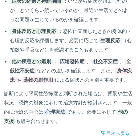
症状の経過と持続期間
：いつから症状が始まったの
か、どのくらい続いているのか、最近の生活でどのよ
うな問題が生じているのかを確認します。
身体反応と心理反応
：恐怖に直面したときの身体的・
心理的反応を評価します。必要に応じて
生理反応
（心
拍数や呼吸など）を確認することもあります。
他の疾患との鑑別
：
広場恐怖症
、
社交不安症
、
全
般性不安症
などとの違いを確認します。また、
身体疾
患
や
薬物の副作用
による症状との区別も重要です。
診断により限局性恐怖症と判断された場合は、背景や生活
状況、恐怖の対象に応じて治療方針が検討されます。一般
的に治療の中心は
心理療法
であり、必要に応じて
他の
支援
も組み合わせます。
目次へ戻る