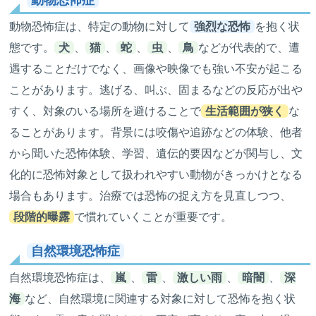
動物恐怖症
動物恐怖症は、特定の動物に対して
強烈な恐怖
を抱く状
態です。
犬
、
猫
、
蛇
、
虫
、
鳥
などが代表的で、遭
遇することだけでなく、画像や映像でも強い不安が起こる
ことがあります。逃げる、叫ぶ、固まるなどの反応が出や
すく、対象のいる場所を避けることで
生活範囲が狭く
な
ることがあります。背景には咬傷や追跡などの体験、他者
から聞いた恐怖体験、学習、遺伝的要因などが関与し、文
化的に恐怖対象として扱われやすい動物がきっかけとなる
場合もあります。治療では恐怖の捉え方を見直しつつ、
段階的曝露
で慣れていくことが重要です。
自然環境恐怖症
自然環境恐怖症は、
嵐
、
雷
、
激しい雨
、
暗闇
、
深
海
など、自然環境に関連する対象に対して恐怖を抱く状