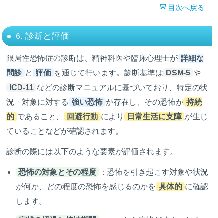
目次へ戻る
6. 診断と評価
限局性恐怖症の診断は、精神科医や臨床心理士が
詳細な
問診
と
評価
を通じて行います。診断基準は
DSM-5
や
ICD-11
などの診断マニュアルに基づいており、特定の状
況・対象に対する
強い恐怖
が存在し、その恐怖が
持続
的
であること、
回避行動
により
日常生活に支障
が生じ
ていることなどが確認されます。
診断の際には以下のような要素が評価されます。
恐怖の対象とその程度
：恐怖を引き起こす対象や状況
が何か、どの程度の恐怖を感じるのかを
具体的
に確認
します。