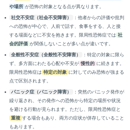
や場所
が恐怖の対象となる点が異なります。
社交不安症（社会不安障害）
：他者からの評価や批判
への恐怖が中心で、人前で話す、食事をする、人と接
する場面などに不安を抱きます。限局性恐怖症では
社
会的評価
が関係しないことが多い点が違いです。
全般性不安症（全般性不安障害）
：特定の対象に限ら
ず、多方面にわたる心配や不安が
慢性的
に続きます。
限局性恐怖症は
特定の対象
に対してのみ恐怖が強まる
点で区別されます。
パニック症（パニック障害）
：突然のパニック発作が
繰り返され、その発作への恐怖から特定の場所や状況
を避ける行動が見られます。ただし、限局性恐怖症と
重複
する場合もあり、両方の症状が併存していること
もあります。