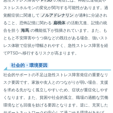
急性ストレス障害や
PTSD
の発症には、神経伝達物質や
ストレスホルモンの変化が関与する可能性があります。過
覚醒症状に関連して
ノルアドレナリン
が過剰に分泌され
ること、恐怖記憶に関わる
扁桃体
の活動亢進、記憶の統
合を担う
海馬
の機能低下が指摘されています。また、も
ともと不安障害やうつ病などの既往がある場合、強いスト
レス体験で症状が増幅されやすく、急性ストレス障害を経
てPTSDへ移行するリスクが高まります。
社会的・環境要因
社会的サポートの不足は急性ストレス障害発症の重要なリ
スク要因です。家族や友人とのつながりが弱い場合、支援
を求める先がなく孤立しやすいため、症状が重症化しやす
くなります。また、貧困や社会的孤立、職場の過酷な労働
環境なども回復を妨げる要因となります。逆に、充実した
サポートネットワークや安心して過ごせる環境があれば、