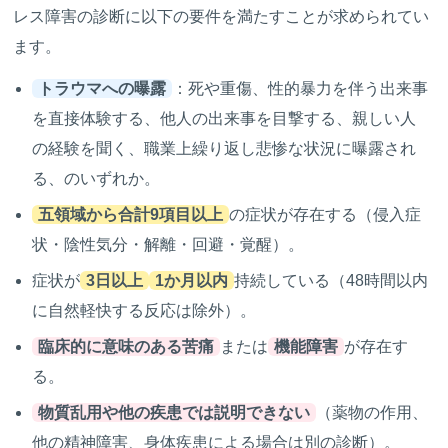
レス障害の診断に以下の要件を満たすことが求められてい
ます。
トラウマへの曝露
：死や重傷、性的暴力を伴う出来事
を直接体験する、他人の出来事を目撃する、親しい人
の経験を聞く、職業上繰り返し悲惨な状況に曝露され
る、のいずれか。
五領域から合計9項目以上
の症状が存在する（侵入症
状・陰性気分・解離・回避・覚醒）。
症状が
3日以上
1か月以内
持続している（48時間以内
に自然軽快する反応は除外）。
臨床的に意味のある苦痛
または
機能障害
が存在す
る。
物質乱用や他の疾患では説明できない
（薬物の作用、
他の精神障害、身体疾患による場合は別の診断）。