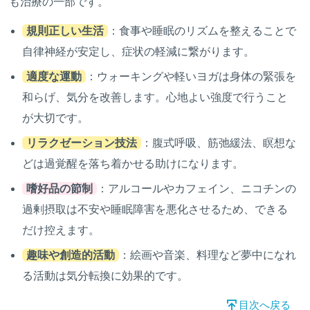
も治療の一部です。
規則正しい生活
：食事や睡眠のリズムを整えることで
自律神経が安定し、症状の軽減に繋がります。
適度な運動
：ウォーキングや軽いヨガは身体の緊張を
和らげ、気分を改善します。心地よい強度で行うこと
が大切です。
リラクゼーション技法
：腹式呼吸、筋弛緩法、瞑想な
どは過覚醒を落ち着かせる助けになります。
嗜好品の節制
：アルコールやカフェイン、ニコチンの
過剰摂取は不安や睡眠障害を悪化させるため、できる
だけ控えます。
趣味や創造的活動
：絵画や音楽、料理など夢中になれ
る活動は気分転換に効果的です。
目次へ戻る