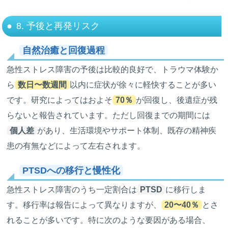
8. 予後と再発リスク
自然治癒と回復過程
急性ストレス障害の予後は比較的良好で、トラウマ体験か
ら
数日〜数週間
以内に症状が徐々に軽快することが多い
です。研究によってはおよそ
70％
が回復し、後遺症が残
らないと報告されています。ただし回復までの期間には
個人差
があり、生活環境やサポート体制、既存の精神疾
患の有無などによって左右されます。
PTSDへの移行と慢性化
急性ストレス障害のうち一定割合は
PTSD
に移行しま
す。移行率は報告によって異なりますが、
20〜40％
とさ
れることが多いです。特に次のような要因がある場合、