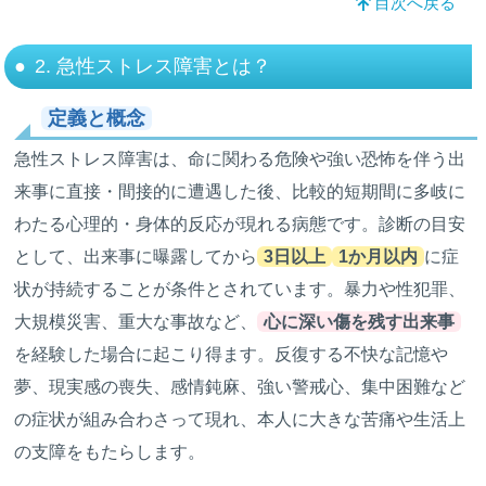
目次へ戻る
2. 急性ストレス障害とは？
定義と概念
急性ストレス障害は、命に関わる危険や強い恐怖を伴う出
来事に直接・間接的に遭遇した後、比較的短期間に多岐に
わたる心理的・身体的反応が現れる病態です。診断の目安
として、出来事に曝露してから
3日以上
1か月以内
に症
状が持続することが条件とされています。暴力や性犯罪、
大規模災害、重大な事故など、
心に深い傷を残す出来事
を経験した場合に起こり得ます。反復する不快な記憶や
夢、現実感の喪失、感情鈍麻、強い警戒心、集中困難など
の症状が組み合わさって現れ、本人に大きな苦痛や生活上
の支障をもたらします。