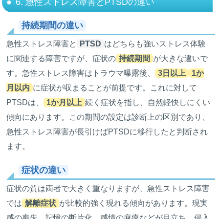
6. 急性ストレス障害とPTSDの違い
持続期間の違い
急性ストレス障害と
PTSD
はどちらも強いストレス体験
に関連する障害ですが、症状の
持続期間
が大きな違いで
す。急性ストレス障害はトラウマ曝露後、
3日以上
1か
月以内
に症状が収まることが前提です。これに対して
PTSDは、
1か月以上
続く症状を指し、自然軽快しにくい
傾向にあります。この期間の設定は診断上の区別であり、
急性ストレス障害が長引けばPTSDに移行したと判断され
ます。
症状の違い
症状の質は両者で大きく重なりますが、急性ストレス障害
では
解離症状
が比較的強く現れる傾向があります。現実
感の喪失、記憶の断片化、感情の麻痺などが目立ち、侵入