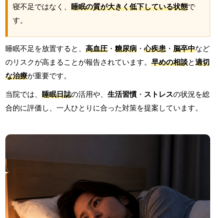
寝不足ではなく、
睡眠の質が大きく低下している状態
で
す。
睡眠不足を放置すると、
高血圧
・
糖尿病
・
心疾患
・
脳卒中
など
のリスクが高まることが報告されています。
早めの相談
と
適切
な治療
が重要です。
当院では、
睡眠日誌
の活用や、
生活習慣
・
ストレス
の状況を総
合的に評価し、一人ひとりに合った対策を提案しています。