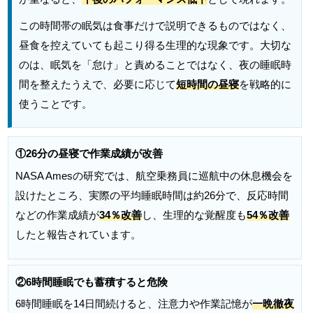
この時間帯の眠気は食事だけで説明できるものではなく、
昼食を控えていても起こり得る生理的な現象です。大切な
のは、眠気を「怠け」と責めることではなく、夜の睡眠時
間を整えたうえで、必要に応じて
短時間の昼寝
を戦略的に
使うことです。
①26分の昼寝で作業成績が改善
NASA Amesの研究では、航空乗務員に巡航中の休息機会を
設けたところ、実際の平均睡眠時間は約26分で、反応時間
などの作業成績が
34％改善
し、生理的な覚醒度も
54％改善
したと報告されています。
②6時間睡眠でも蓄積すると危険
6時間睡眠を14日間続けると、注意力や作業記憶が
一晩徹夜