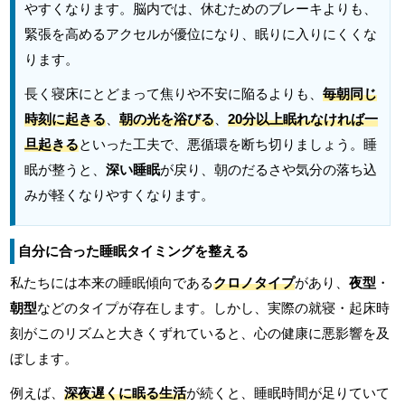
やすくなります。脳内では、休むためのブレーキよりも、
緊張を高めるアクセルが優位になり、眠りに入りにくくな
ります。
長く寝床にとどまって焦りや不安に陥るよりも、
毎朝同じ
時刻に起きる
、
朝の光を浴びる
、
20分以上眠れなければ一
旦起きる
といった工夫で、悪循環を断ち切りましょう。睡
眠が整うと、
深い睡眠
が戻り、朝のだるさや気分の落ち込
みが軽くなりやすくなります。
自分に合った睡眠タイミングを整える
私たちには本来の睡眠傾向である
クロノタイプ
があり、
夜型
・
朝型
などのタイプが存在します。しかし、実際の就寝・起床時
刻がこのリズムと大きくずれていると、心の健康に悪影響を及
ぼします。
例えば、
深夜遅くに眠る生活
が続くと、睡眠時間が足りていて