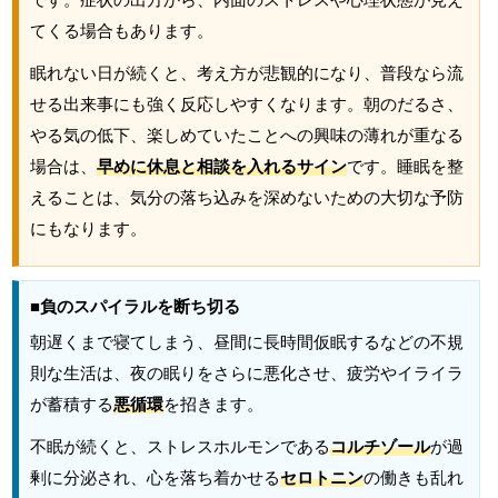
てくる場合もあります。
眠れない日が続くと、考え方が悲観的になり、普段なら流
せる出来事にも強く反応しやすくなります。朝のだるさ、
やる気の低下、楽しめていたことへの興味の薄れが重なる
場合は、
早めに休息と相談を入れるサイン
です。睡眠を整
えることは、気分の落ち込みを深めないための大切な予防
にもなります。
■負のスパイラルを断ち切る
朝遅くまで寝てしまう、昼間に長時間仮眠するなどの不規
則な生活は、夜の眠りをさらに悪化させ、疲労やイライラ
が蓄積する
悪循環
を招きます。
不眠が続くと、ストレスホルモンである
コルチゾール
が過
剰に分泌され、心を落ち着かせる
セロトニン
の働きも乱れ