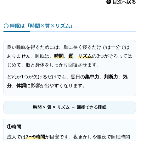
目次へ戻る
⏱️ 睡眠は「時間×質×リズム」
良い睡眠を得るためには、単に長く寝るだけでは十分では
ありません。睡眠は、
時間
、
質
、
リズム
の3つがそろっては
じめて、脳と身体をしっかり回復させます。
どれか1つが欠けるだけでも、翌日の
集中力
、
判断力
、
気
分
、
体調
に影響が出やすくなります。
時間 × 質 × リズム ＝ 回復できる睡眠
①時間
成人では
7〜9時間
が目安です。夜更かしや徹夜で睡眠時間