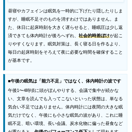
昼寝やカフェインは眠気を一時的に下げたり隠したりしま
すが、睡眠不足そのものを消すわけではありません。ま
た、休日に起床時刻を大きく遅らせると、睡眠圧は少し返
済できても体内時計が後ろへずれ、
社会的時差ぼけ
が起こ
りやすくなります。眠気対策は、長く寝る日を作るより、
毎日の起床時刻をそろえて夜に必要な時間を確保すること
が基本です。
■午後の眠気は「能力不足」ではなく、体内時計の波です
午後1〜4時頃に頭がぼんやりする、会議で集中が続かな
い、文章を読んでも入ってこないといった状態は、単なる
気合い不足ではありません。体内時計には夜間の大きな眠
気だけでなく、午後にも小さな眠気の波があり、これに睡
眠不足、暗い環境、長い会議、炭水化物に偏った昼食など
が重なると、
午後のパフォーマンス低下
として現れます。