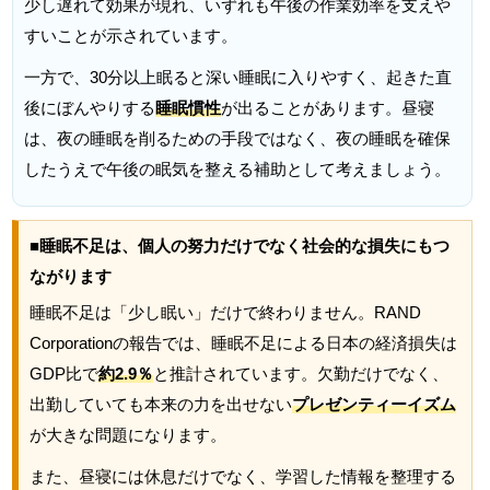
少し遅れて効果が現れ、いずれも午後の作業効率を支えや
すいことが示されています。
一方で、30分以上眠ると深い睡眠に入りやすく、起きた直
後にぼんやりする
睡眠慣性
が出ることがあります。昼寝
は、夜の睡眠を削るための手段ではなく、夜の睡眠を確保
したうえで午後の眠気を整える補助として考えましょう。
■睡眠不足は、個人の努力だけでなく社会的な損失にもつ
ながります
睡眠不足は「少し眠い」だけで終わりません。RAND
Corporationの報告では、睡眠不足による日本の経済損失は
GDP比で
約2.9％
と推計されています。欠勤だけでなく、
出勤していても本来の力を出せない
プレゼンティーイズム
が大きな問題になります。
また、昼寝には休息だけでなく、学習した情報を整理する