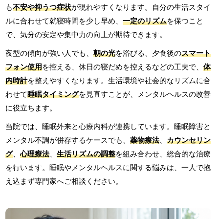
も
不安や抑うつ症状
が現れやすくなります。自分の生活スタイ
ルに合わせて就寝時間を少し早め、
一定のリズム
を保つこと
で、気分の安定や集中力の向上が期待できます。
夜型の傾向が強い人でも、
朝の光
を浴びる、夕食後の
スマート
フォン使用
を控える、休日の寝だめを控えるなどの工夫で、
体
内時計
を整えやすくなります。生活環境や社会的なリズムに合
わせて
睡眠タイミング
を見直すことが、メンタルヘルスの改善
に役立ちます。
当院では、睡眠外来と心療内科が連携しています。睡眠障害と
メンタル不調が併存するケースでも、
薬物療法
、
カウンセリン
グ
、
心理療法
、
生活リズムの調整
を組み合わせ、総合的な治療
を行います。睡眠やメンタルヘルスに関する悩みは、一人で抱
え込まず専門家へご相談ください。