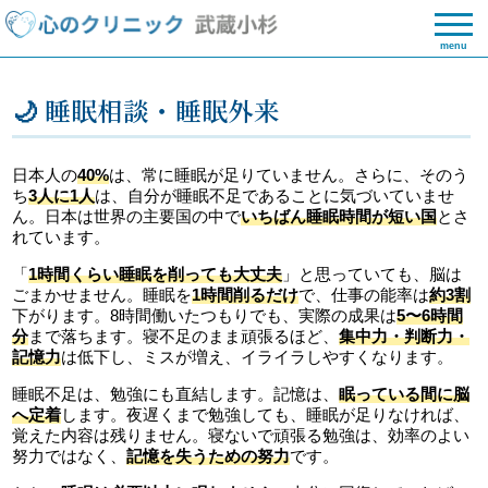
menu
🌙 睡眠相談・睡眠外来
日本人の
40%
は、常に睡眠が足りていません。さらに、そのう
ち
3人に1人
は、自分が睡眠不足であることに気づいていませ
ん。日本は世界の主要国の中で
いちばん睡眠時間が短い国
とさ
れています。
「
1時間くらい睡眠を削っても大丈夫
」と思っていても、脳は
ごまかせません。睡眠を
1時間削るだけ
で、仕事の能率は
約3割
下がります。8時間働いたつもりでも、実際の成果は
5〜6時間
分
まで落ちます。寝不足のまま頑張るほど、
集中力・判断力・
記憶力
は低下し、ミスが増え、イライラしやすくなります。
睡眠不足は、勉強にも直結します。記憶は、
眠っている間に脳
へ定着
します。夜遅くまで勉強しても、睡眠が足りなければ、
覚えた内容は残りません。寝ないで頑張る勉強は、効率のよい
努力ではなく、
記憶を失うための努力
です。