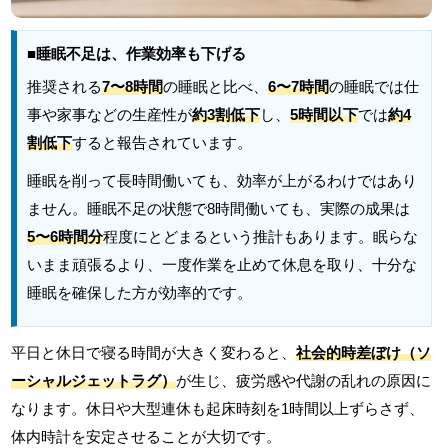
■睡眠不足は、作業効率も下げる
推奨される
7〜8時間
の睡眠と比べ、
6〜7時間
の睡眠では仕
事や家事などの生産性が
約3割低下
し、
5時間以下
では
約4
割低下
すると報告されています。
睡眠を削って長時間働いても、効率が上がるわけではあり
ません。睡眠不足の状態で8時間働いても、実際の成果は
5〜6時間分
程度にとどまるという推計もあります。眠らな
いまま頑張るより、一度作業を止めて休息を取り、十分な
睡眠を確保した方が効率的です。
平日と休日で寝る時間が大きく変わると、
社会的時差ぼけ（ソ
ーシャルジェットラグ）
が生じ、疲労感や代謝の乱れの原因に
なります。休日や大型連休も起床時刻を1時間以上ずらさず、
体内時計を安定させることが大切です。