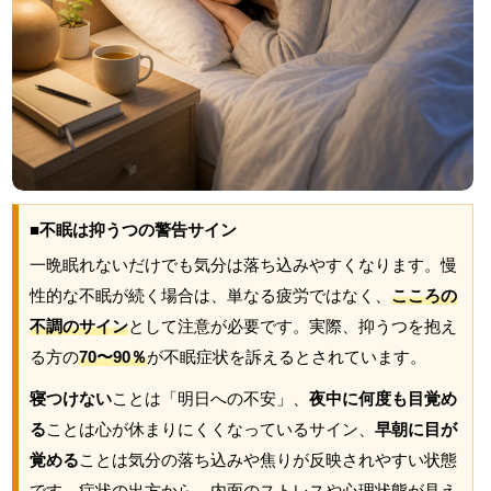
■不眠は抑うつの警告サイン
一晩眠れないだけでも気分は落ち込みやすくなります。慢
性的な不眠が続く場合は、単なる疲労ではなく、
こころの
不調のサイン
として注意が必要です。実際、抑うつを抱え
る方の
70〜90％
が不眠症状を訴えるとされています。
寝つけない
ことは「明日への不安」、
夜中に何度も目覚め
る
ことは心が休まりにくくなっているサイン、
早朝に目が
覚める
ことは気分の落ち込みや焦りが反映されやすい状態
です。症状の出方から、内面のストレスや心理状態が見え