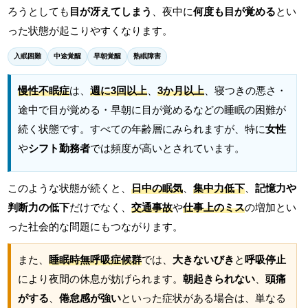
ろうとしても
目が冴えてしまう
、夜中に
何度も目が覚める
とい
った状態が起こりやすくなります。
入眠困難
中途覚醒
早朝覚醒
熟眠障害
慢性不眠症
は、
週に3回以上
、
3か月以上
、寝つきの悪さ・
途中で目が覚める・早朝に目が覚めるなどの睡眠の困難が
続く状態です。すべての年齢層にみられますが、特に
女性
や
シフト勤務者
では頻度が高いとされています。
このような状態が続くと、
日中の眠気
、
集中力低下
、
記憶力や
判断力の低下
だけでなく、
交通事故
や
仕事上のミス
の増加とい
った社会的な問題にもつながります。
また、
睡眠時無呼吸症候群
では、
大きないびき
と
呼吸停止
により夜間の休息が妨げられます。
朝起きられない
、
頭痛
がする
、
倦怠感が強い
といった症状がある場合は、単なる