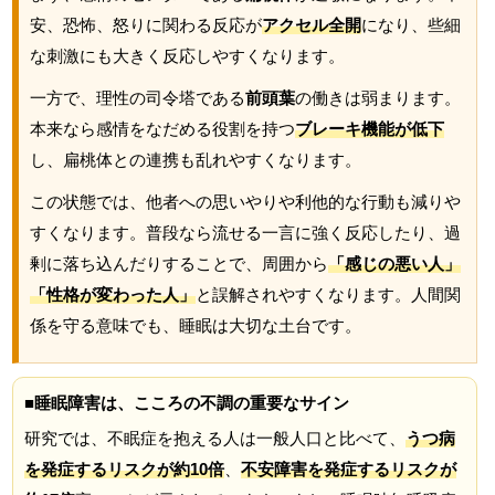
安、恐怖、怒りに関わる反応が
アクセル全開
になり、些細
な刺激にも大きく反応しやすくなります。
一方で、理性の司令塔である
前頭葉
の働きは弱まります。
本来なら感情をなだめる役割を持つ
ブレーキ機能が低下
し、扁桃体との連携も乱れやすくなります。
この状態では、他者への思いやりや利他的な行動も減りや
すくなります。普段なら流せる一言に強く反応したり、過
剰に落ち込んだりすることで、周囲から
「感じの悪い人」
「性格が変わった人」
と誤解されやすくなります。人間関
係を守る意味でも、睡眠は大切な土台です。
■睡眠障害は、こころの不調の重要なサイン
研究では、不眠症を抱える人は一般人口と比べて、
うつ病
を発症するリスクが約10倍
、
不安障害を発症するリスクが