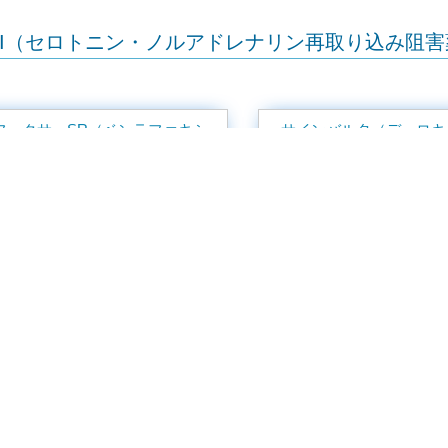
RI（セロトニン・ノルアドレナリン再取り込み阻害
フェクサーSR（ベンラファキシ
サインバルタ（デュロキ
ン）
SSA（ノルアドレナリン作動性・特異的セロトニ
フレックス／レメロン（ミルタザ
ピン）