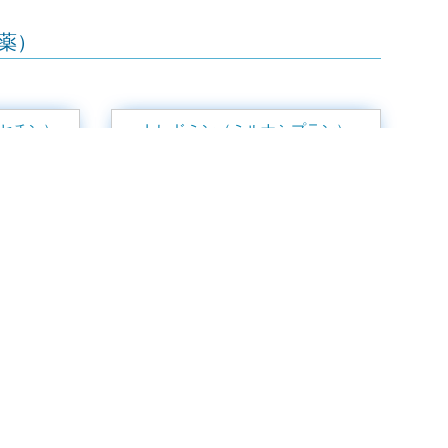
薬）
セチン）
トレドミン（ミルナシプラン）
ン作動性抗うつ薬）