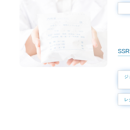
SS
ジ
レ