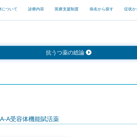
療について
診療内容
医療支援制度
病名から探す
症状か
抗うつ薬の総論
BA-A受容体機能賦活薬