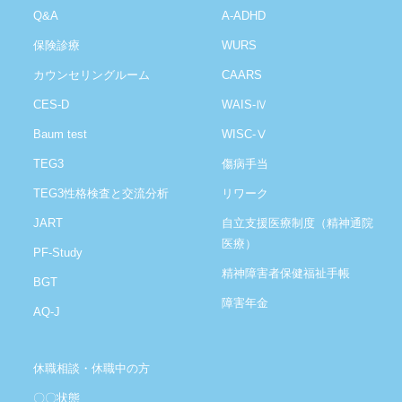
Q&A
A-ADHD
保険診療
WURS
カウンセリングルーム
CAARS
CES-D
WAIS-Ⅳ
Baum test
WISC-Ⅴ
TEG3
傷病手当
TEG3性格検査と交流分析
リワーク
JART
自立支援医療制度（精神通院
医療）
PF-Study
精神障害者保健福祉手帳
BGT
障害年金
AQ-J
休職相談・休職中の方
〇〇状態