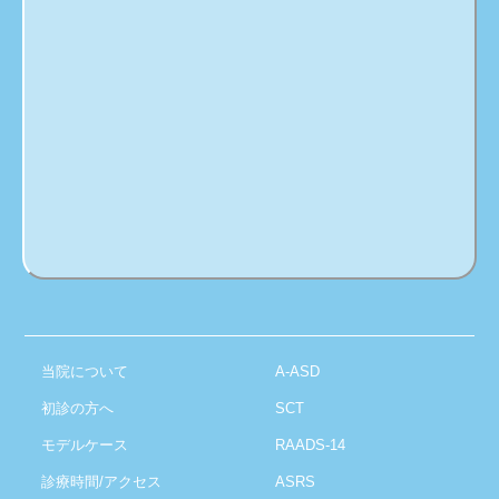
当院について
A-ASD
初診の方へ
SCT
モデルケース
RAADS-14
診療時間/アクセス
ASRS