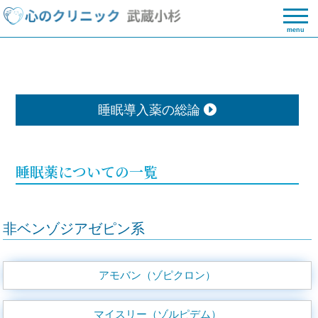
menu
睡眠導入薬の総論
睡眠薬についての一覧
非ベンゾジアゼピン系
アモバン（ゾピクロン）
マイスリー（ゾルピデム）