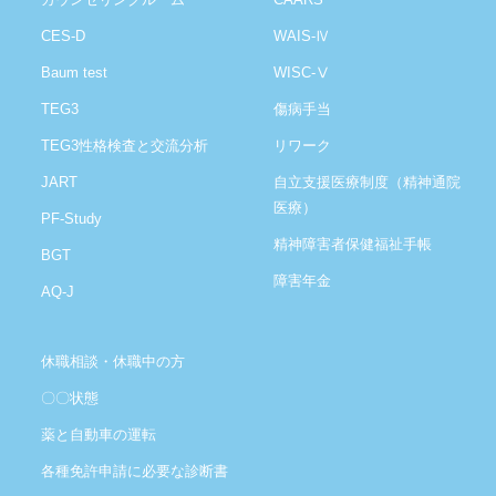
CES-D
WAIS-Ⅳ
Baum test
WISC-Ⅴ
TEG3
傷病手当
TEG3性格検査と交流分析
リワーク
JART
自立支援医療制度（精神通院
医療）
PF-Study
精神障害者保健福祉手帳
BGT
障害年金
AQ-J
休職相談・休職中の方
〇〇状態
薬と自動車の運転
各種免許申請に必要な診断書