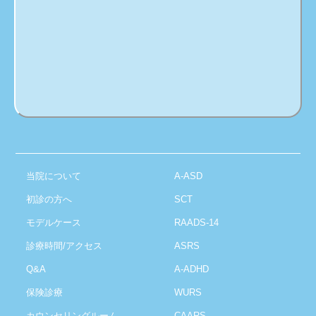
当院について
A-ASD
初診の方へ
SCT
モデルケース
RAADS-14
診療時間/アクセス
ASRS
Q&A
A-ADHD
保険診療
WURS
カウンセリングルーム
CAARS