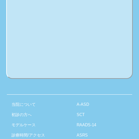
当院について
A-ASD
初診の方へ
SCT
モデルケース
RAADS-14
診療時間/アクセス
ASRS