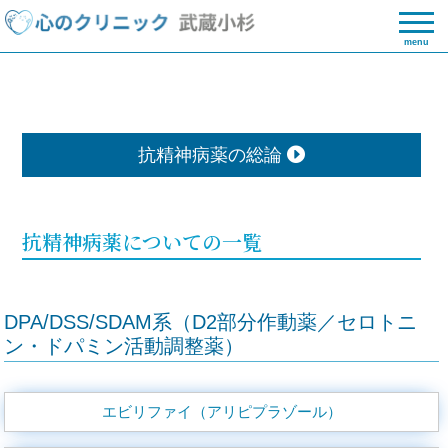
menu
抗精神病薬の総論
抗精神病薬についての一覧
DPA/DSS/SDAM系（D2部分作動薬／セロトニ
ン・ドパミン活動調整薬）
エビリファイ（アリピプラゾール）