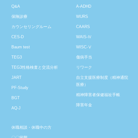
Q&A
A-ADHD
保険診療
WURS
カウンセリングルーム
CAARS
CES-D
WAIS-Ⅳ
Baum test
WISC-Ⅴ
TEG3
傷病手当
TEG3性格検査と交流分析
リワーク
JART
自立支援医療制度（精神通院
医療）
PF-Study
精神障害者保健福祉手帳
BGT
障害年金
AQ-J
休職相談・休職中の方
〇〇状態