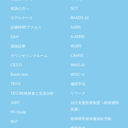
初診の方へ
SCT
モデルケース
RAADS-14
診療時間/アクセス
ASRS
Q&A
A-ADHD
保険診療
WURS
カウンセリングルーム
CAARS
CES-D
WAIS-Ⅳ
Baum test
WISC-Ⅴ
TEG3
傷病手当
TEG3性格検査と交流分析
リワーク
JART
自立支援医療制度（精神通院
医療）
PF-Study
精神障害者保健福祉手帳
BGT