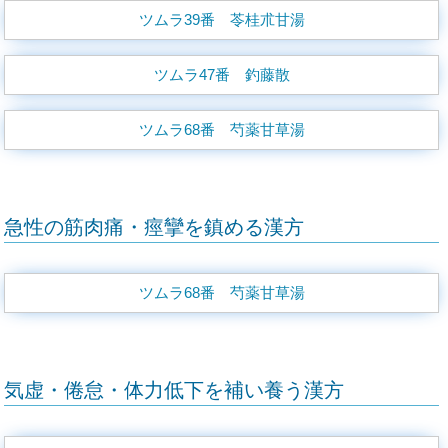
ツムラ39番 苓桂朮甘湯
ツムラ47番 釣藤散
ツムラ68番 芍薬甘草湯
急性の筋肉痛・痙攣を鎮める漢方
ツムラ68番 芍薬甘草湯
気虚・倦怠・体力低下を補い養う漢方