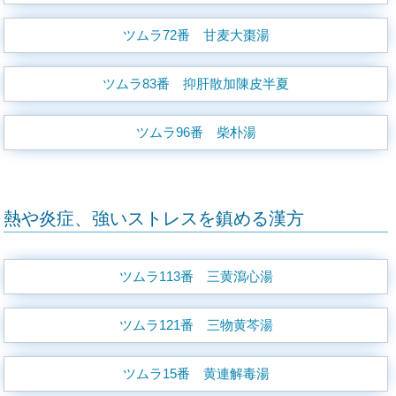
ツムラ72番 甘麦大棗湯
ツムラ83番 抑肝散加陳皮半夏
ツムラ96番 柴朴湯
熱や炎症、強いストレスを鎮める漢方
ツムラ113番 三黄瀉心湯
ツムラ121番 三物黄芩湯
ツムラ15番 黄連解毒湯