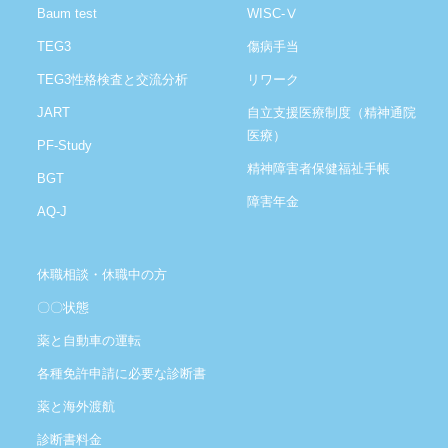
Baum test
WISC-Ⅴ
TEG3
傷病手当
TEG3性格検査と交流分析
リワーク
JART
自立支援医療制度（精神通院
医療）
PF-Study
精神障害者保健福祉手帳
BGT
障害年金
AQ-J
休職相談・休職中の方
〇〇状態
薬と自動車の運転
各種免許申請に必要な診断書
薬と海外渡航
診断書料金