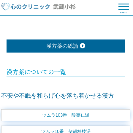
menu
漢方薬の総論
漢方薬についての一覧
不安や不眠を和らげ心を落ち着かせる漢方
ツムラ103番 酸棗仁湯
ツムラ10番 柴胡桂枝湯