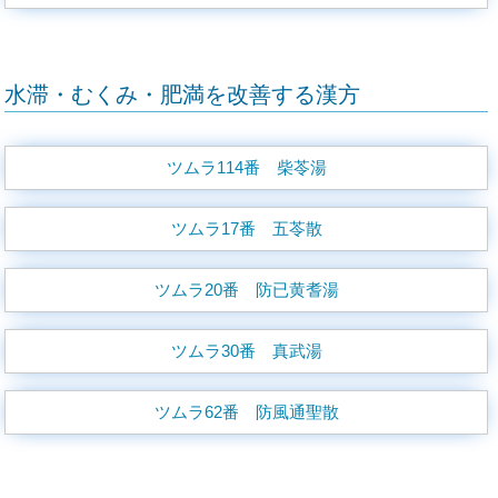
水滞・むくみ・肥満を改善する漢方
ツムラ114番 柴苓湯
ツムラ17番 五苓散
ツムラ20番 防已黄耆湯
ツムラ30番 真武湯
ツムラ62番 防風通聖散