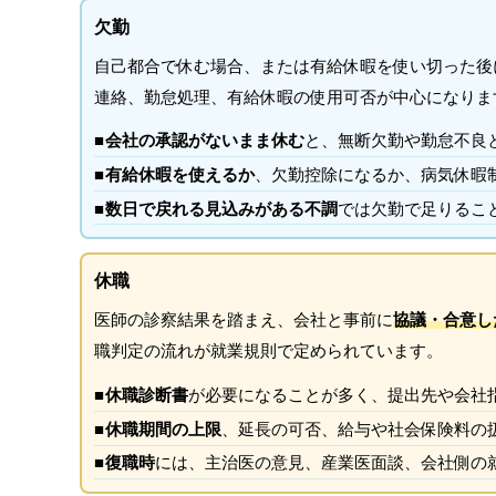
欠勤
自己都合で休む場合、または有給休暇を使い切った後
連絡、勤怠処理、有給休暇の使用可否が中心になりま
会社の承認がないまま休む
と、無断欠勤や勤怠不良
有給休暇を使えるか
、欠勤控除になるか、病気休暇
数日で戻れる見込みがある不調
では欠勤で足りるこ
休職
医師の診察結果を踏まえ、会社と事前に
協議・合意し
職判定の流れが就業規則で定められています。
休職診断書
が必要になることが多く、提出先や会社
休職期間の上限
、延長の可否、給与や社会保険料の
復職時
には、主治医の意見、産業医面談、会社側の