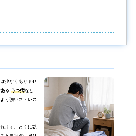
方は少なくありませ
である
うつ病
など、
により強いストレス
られます。とくに就
すると悪循環に陥り