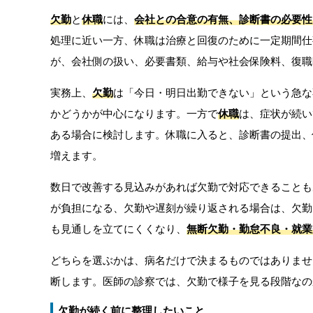
欠勤
と
休職
には、
会社との合意の有無、診断書の必要性
処理に近い一方、休職は治療と回復のために一定期間仕
が、会社側の扱い、必要書類、給与や社会保険料、復職
実務上、
欠勤
は「今日・明日出勤できない」という急な
かどうかが中心になります。一方で
休職
は、症状が続い
ある場合に検討します。休職に入ると、診断書の提出、
増えます。
数日で改善する見込みがあれば欠勤で対応できることも
が負担になる、欠勤や遅刻が繰り返される場合は、欠勤
も見通しを立てにくくなり、
無断欠勤・勤怠不良・就業
どちらを選ぶかは、病名だけで決まるものではありませ
断します。医師の診察では、欠勤で様子を見る段階なの
欠勤が続く前に整理したいこと