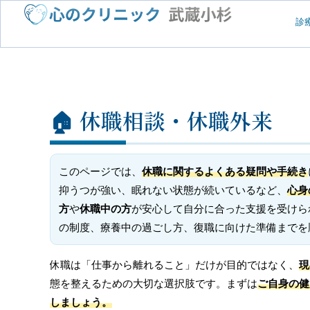
診
🏠 休職相談・休職外来
このページでは、
休職に関するよくある疑問や手続き
抑うつが強い、眠れない状態が続いているなど、
心身
方
や
休職中の方
が安心して自分に合った支援を受けら
の制度、療養中の過ごし方、復職に向けた準備までを
休職は「仕事から離れること」だけが目的ではなく、
現
態を整えるための大切な選択肢です。まずは
ご自身の健
しましょう。