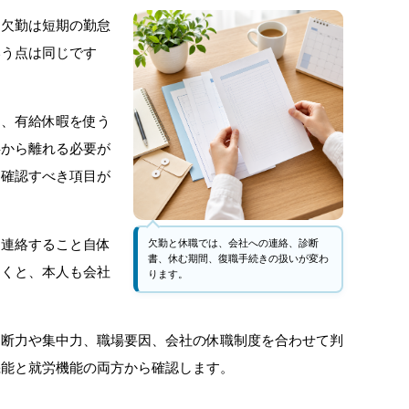
。欠勤は短期の勤怠
いう点は同じです
力、有給休暇を使う
事から離れる必要が
、確認すべき項目が
、連絡すること自体
欠勤と休職では、会社への連絡、診断
書、休む期間、復職手続きの扱いが変わ
引くと、本人も会社
ります。
判断力や集中力、職場要因、会社の休職制度を合わせて判
機能と就労機能の両方から確認します。