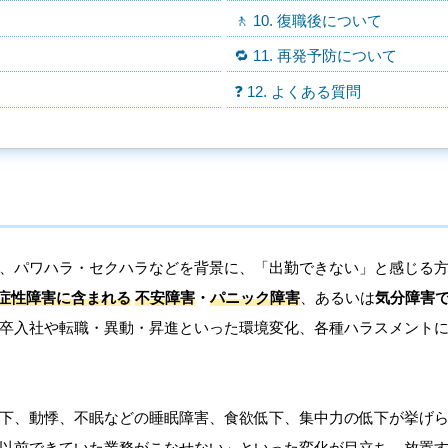
🚶 10. 復職後について
🔁 11. 再発予防について
❓ 12. よくある質問
、パワハラ・セクハラなどを背景に、「出勤できない」と感じる
症性障害に含まれる
不安障害
・
パニック障害
、あるいは
気分障害
卒入社や転職・異動・昇進といった環境変化、各種ハラスメント
下、動悸、不眠などの睡眠障害、食欲低下、集中力の低下が挙げ
以前できていた業務がこなせない」といった変化が目立ち、放置