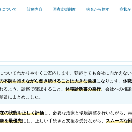
療について
診療内容
医療支援制度
病名から探す
症状か
についてわかりやすくご案内します。朝起きても会社に向かえない
の不調を抱えながら働き続けることは大きな負担
になります。
休職
れるよう、診察で確認すること、
休職診断書の発行
、会社への相談
順番にまとめました。
在の状態を正しく評価
し、必要な治療と環境調整を行いながら、
康を最優先
にし、正しい手続きと支援を受けながら、
スムーズな