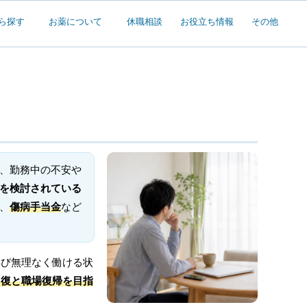
ら探す
お薬について
休職相談
お役立ち情報
その他
、勤務中の不安や
を検討されている
、
傷病手当金
など
再び無理なく働ける状
回復と職場復帰を目指