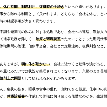
、休む期間、制度利用、復職時の手続き
といった違いがあります
事から離れる制度として扱われます。どちらも「会社を休む」と
時の確認事項が大きく変わります。
不調や短期間の休みに対する処理であり、会社への連絡、勤怠入
て通常勤務が難しく、
治療と環境調整
のためにまとまった期間仕
休職期間の管理、傷病手当金、会社との定期連絡、復職判定など
ありますが、
朝に体が動かない
、会社に近づくと動悸や涙が出る
を重ねるだけでは状況が整理されにくくなります。欠勤のまま長
規則上の問題
として扱われるおそれがあります。
ん。症状の強さ、睡眠や食事の乱れ、出勤できる頻度、仕事中の
か、
休職診断書
を作成して休職に切り替える段階なのかを、生活