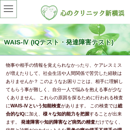
toggle
navigation
WAIS-Ⅳ (IQテスト・発達障害テスト)
物事や相手の情報を覚えられなかったり、ケアレスミス
が増えたりして、社会生活や人間関係で苦労した経験は
ありませんか？ このようなお困りごとは、相手に理解し
てもらう事が難しく、自分一人で悩みを抱える事が少な
くありません。 これらの原因を探るために行われる検査
に
WAIS-Ⅳという知能検査
があります。 この検査では
総
合的なIQ
に加え、
様々な知的能力を把握
することが出来
ます。
発達障害
や
知的障害など病気の精査
だけでなく、