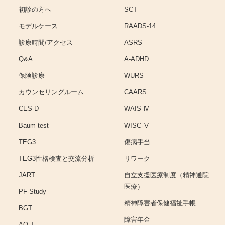
初診の方へ
SCT
モデルケース
RAADS-14
診療時間/アクセス
ASRS
Q&A
A-ADHD
保険診療
WURS
カウンセリングルーム
CAARS
CES-D
WAIS-Ⅳ
Baum test
WISC-Ⅴ
TEG3
傷病手当
TEG3性格検査と交流分析
リワーク
JART
自立支援医療制度（精神通院
医療）
PF-Study
精神障害者保健福祉手帳
BGT
障害年金
AQ-J