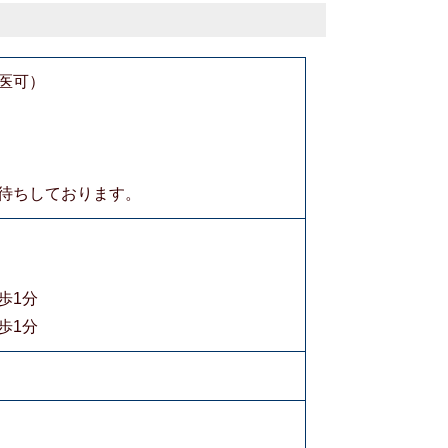
医可）
待ちしております。
1分
1分