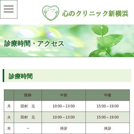
toggle
navigation
診療時間・アクセス
診療時間
医師
午前
午後
月
田村 元
10:00～13:00
15:00～19:00
火
田村 元
10:00～13:00
15:00～19:00
水
–
休診
休診