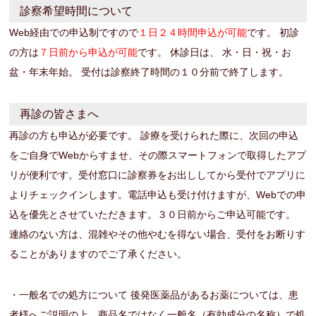
診察希望時間について
Web経由での申込制ですので
１
日２４時間申込が可能
です。 初診
の方は
７
日前
から申込が可能
です。 休診日は、 水・日・祝・お
盆・年末年始。 受付は診察終了時間の１０分前で終了します。
再診の皆さまへ
再診の方も申込が必要です。 診療を受けられた際に、次回の申込
をご自身でWebからすませ、
その際スマートフォンで取得したアプ
リが便利です。受付窓口に診察券をお出ししてから受付でアプリに
よりチェックインします。電話申込も受け付けますが、Webでの申
込を優先とさせていただきます。３０
日前からご申込可能です。
連絡のない方は、混雑やその他やむを得ない場合、受付をお断りす
ることがありますのでご了承ください。
・一般名での処方について 後発医薬品があるお薬については、患
者様へご説明の上、商品名ではなく一般名（有効成分の名称）で処