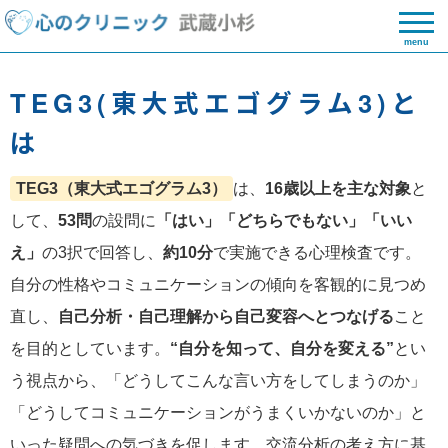
menu
TEG3(東大式エゴグラム3)と
は
TEG3（東大式エゴグラム3）
は、
16歳以上を主な対象
と
して、
53問
の設問に
「はい」「どちらでもない」「いい
え」
の3択で回答し、
約10分
で実施できる心理検査です。
自分の性格やコミュニケーションの傾向を客観的に見つめ
直し、
自己分析・自己理解から自己変容へとつなげる
こと
を目的としています。
“自分を知って、自分を変える”
とい
う視点から、「どうしてこんな言い方をしてしまうのか」
「どうしてコミュニケーションがうまくいかないのか」と
いった疑問への気づきを促します。交流分析の考え方に基