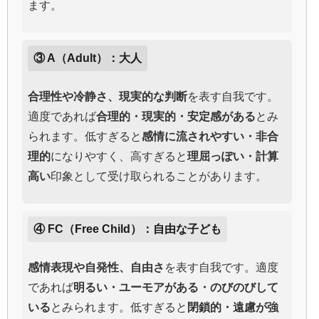
ます。
③ A（Adult）：大人
合理性や冷静さ、現実的な判断
を表す自我です。
適度であれば
合理的・現実的・安定感がある
とみ
られます。低すぎると
感情に流されやすい・非合
理的
になりやすく、高すぎると
理屈っぽい・計算
高い
印象として受け取られることがあります。
④ FC（Free Child）：自由な子ども
感情表現や自発性、自由さ
を表す自我です。適度
であれば
明るい・ユーモアがある・のびのびして
いる
とみられます。低すぎると
閉鎖的・遠慮が強