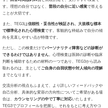
す。理想の自分ではなく、
普段の自分に近い感覚
で答える
ことが大切です。
また、TEG3は
信頼性・妥当性が検証され、大規模な標本
で標準化された心理検査
です。客観的な枠組みで自分の傾
向を見直しやすい点が特徴です。
ただし、この検査だけで
パーソナリティ障害などの診断が
できるわけではありません
。心理検査は医師の診断や臨床
判断を補助するための材料の一つであり、TEG3から読み
取れるのは、主として
ご自身の自我状態や対人傾向の理解
までとなります。
交流分析の視点もふまえて、より詳しいフィードバックや
自己分析、具体的な変容の方向性についてご希望がある場
合は、
カウンセリングの中で丁寧に対応
いたします。
TEG3でプロフィールを把握し、それをもとに考え方やコ