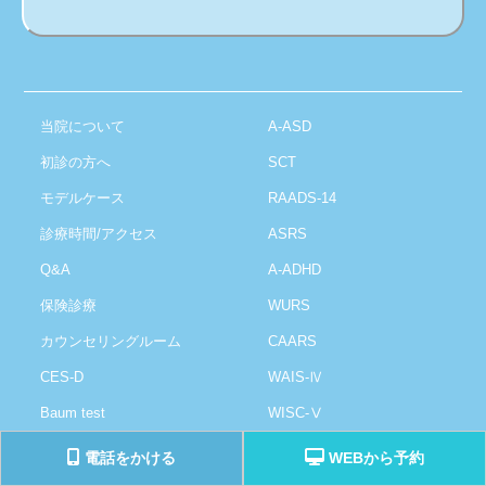
当院について
A-ASD
初診の方へ
SCT
モデルケース
RAADS-14
診療時間/アクセス
ASRS
Q&A
A-ADHD
保険診療
WURS
カウンセリングルーム
CAARS
CES-D
WAIS-Ⅳ
Baum test
WISC-Ⅴ
TEG3
傷病手当
電話をかける
WEBから予約
TEG3性格検査と交流分析
リワーク