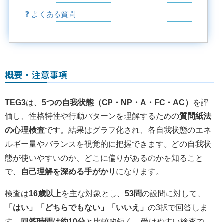
❓ よくある質問
概要・注意事項
TEG3
は、
5つの自我状態（CP・NP・A・FC・AC）
を評
価し、性格特性や行動パターンを理解するための
質問紙法
の心理検査
です。結果はグラフ化され、各自我状態のエネ
ルギー量やバランスを視覚的に把握できます。どの自我状
態が使いやすいのか、どこに偏りがあるのかを知ること
で、
自己理解を深める手がかり
になります。
検査は
16歳以上
を主な対象とし、
53問
の設問に対して、
「はい」「どちらでもない」「いいえ」
の3択で回答しま
す。
回答時間は約10分
と比較的短く、受けやすい検査で