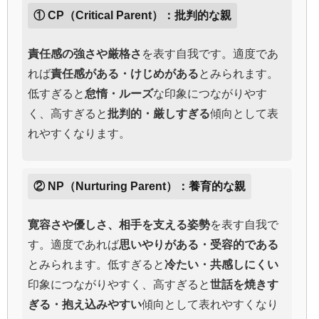
① CP（Critical Parent）：批判的な親
責任感の強さや厳格さ
を表す自我です。適度であ
れば
責任感がある・けじめがある
とみられます。
低すぎると
怠惰・ルーズ
な印象につながりやす
く、高すぎると
批判的・厳しすぎる
傾向として表
れやすくなります。
② NP（Nurturing Parent）：養育的な親
寛容さや優しさ、相手を支える姿勢
を表す自我で
す。適度であれば
思いやりがある・受容的である
とみられます。低すぎると
冷たい・共感しにくい
印象につながりやすく、高すぎると
世話を焼きす
ぎる・抱え込みやすい
傾向として表れやすくなり