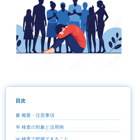
目次
📘 概要・注意事項
🎯 検査の対象と活用例
📊 検査で把握できること