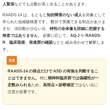
人緊張
などでも点数が高く出ることがあります。
RAADS-14 は、もともと
知的障害のない成人
を対象として
作られた短縮版検査です。 数分で実施できる利点がありま
すが、項目数が少ない分、
特性の全体像を詳細に把握する
検査ではありません
。 必要に応じて、
AQ-J
や
RAADS-
R
、
臨床面接
、
発達歴の確認
などと 組み合わせて解釈しま
す。
RAADS-14 の得点だけで ASD の有無を判断するこ
とはできません。
特に
精神科臨床群では偽陽性が一
定数みられる
ため、
高得点＝診断確定
ではない点に
注意が必要です。