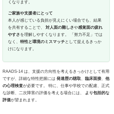
くなります。
ご家族や支援者にとって
本人が感じている負担が見えにくい場合でも、結果
を共有することで、
対人面の難しさ
や
感覚面の疲れ
やすさ
を理解しやすくなります。 「努力不足」では
なく、
特性と環境のミスマッチ
として捉えるきっか
けになります。
RAADS-14 は、支援の方向性を考えるきっかけとして有用
ですが、詳細な特性把握には
発達歴の聴取
、
臨床面接
、
他
の心理検査
が必要です。 特に、仕事や学校での配慮、正式
な診断、二次障害の評価を考える場合には、
より包括的な
評価
が望まれます。