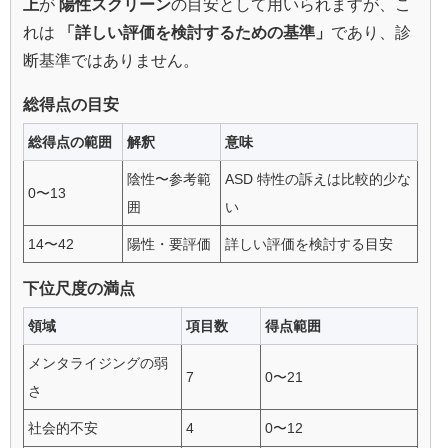
上
が
陽性スクリーン
の目安として用いられますが、こ
れは
「詳しい評価を検討するための基準」
であり、診
断基準ではありません。
総得点の目安
総得点の範囲
解釈
意味
陰性〜参考範
ASD 特性の訴えは比較的少な
0〜13
囲
い
14〜42
陽性・要評価
詳しい評価を検討する目安
下位尺度の満点
領域
項目数
得点範囲
メンタライジングの弱
7
0〜21
さ
社会的不安
4
0〜12