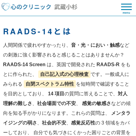
menu
RAADS-14とは
人間関係で疲れやすかったり、
音・光・におい・触感
など
の刺激に強く影響されると感じることはありませんか？
RAADS-14 Screen
は、英国で開発された
RAADS-R
をも
とに作られた、
自己記入式の心理検査
です。一般成人に
みられる
自閉スペクトラム特性
を短時間で確認すること
を目的としており、
14 項目
の質問に答えることで、
対人
理解の難しさ
、
社会場面での不安
、
感覚の敏感さ
などの傾
向を知る手がかりになります。これらの質問は、
メンタラ
イジングの弱さ
、
社会的不安
、
感覚反応性
の 3 領域をカバ
ーしており、 自分でも気づきにくかった困りごとの背景を