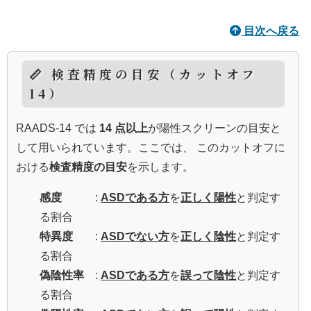
目次へ戻る
📏 検査精度の目安（カットオフ
14）
RAADS-14 では
14 点以上
が陽性スクリーンの目安と
して用いられています。ここでは、 このカットオフに
おける
検査精度の目安
を示します。
感度
:
ASDである方
を
正しく陽性
と判定す
る割合
特異度
:
ASDでない方
を
正しく陰性
と判定す
る割合
偽陰性率
:
ASDである方
を
誤って陰性
と判定す
る割合