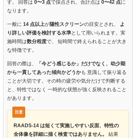
す。 回答は
0〜3 点
で採点され、合計点は
0〜42 点
に
なります。
一般に
14 点以上
が
陽性スクリーン
の目安とされ、
よ
り詳しい評価を検討する水準
として用いられます。実
施時間は
数分程度
で、 短時間で終えられることが大き
な特徴です。
回答の際は、
「今どう感じるか」だけでなく、幼少期
から一貫してあった傾向かどうか
も 意識して振り返る
ことが大切です。その時の疲労や気分だけで判断する
と、特性ではなく 一時的な状態が強く反映されること
があります。
RAADS-14 は短くて実施しやすい反面、特性の
全体像を詳細に描く検査ではありません。
結果