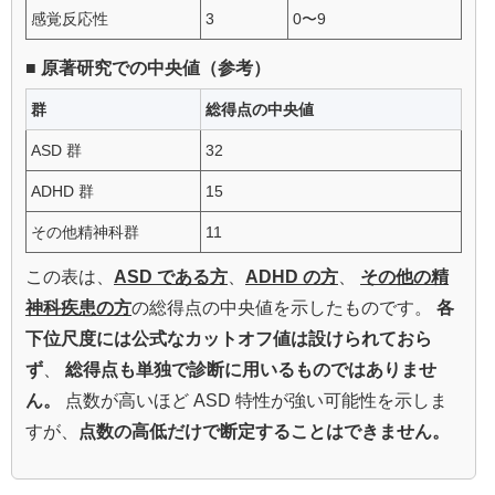
感覚反応性
3
0〜9
■ 原著研究での中央値（参考）
群
総得点の中央値
ASD 群
32
ADHD 群
15
その他精神科群
11
この表は、
ASD である方
、
ADHD の方
、
その他の精
神科疾患の方
の総得点の中央値を示したものです。
各
下位尺度には公式なカットオフ値は設けられておら
ず
、
総得点も単独で診断に用いるものではありませ
ん。
点数が高いほど ASD 特性が強い可能性を示しま
すが、
点数の高低だけで断定することはできません。