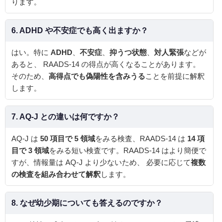
ります。
6. ADHD や不安症でも高く出ますか？
はい。特に
ADHD
、
不安症
、
抑うつ状態
、
対人緊張
などが
あると、 RAADS-14 の得点が高くなることがあります。
そのため、
高得点でも偽陽性を含みうる
ことを前提に解釈
します。
7. AQ-J との違いは何ですか？
AQ-J は
50 項目で 5 領域
をみる検査、RAADS-14 は
14 項
目で 3 領域
をみる短い検査です。RAADS-14 はより簡便で
すが、情報量は AQ-J より少ないため、 必要に応じて
複数
の検査を組み合わせて解釈
します。
8. なぜ幼少期についても答えるのですか？