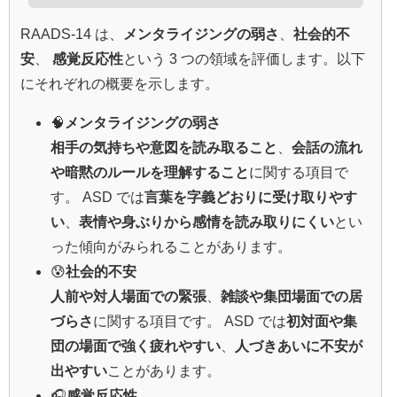
RAADS-14 は、
メンタライジングの弱さ
、
社会的不
安
、
感覚反応性
という 3 つの領域を評価します。以下
にそれぞれの概要を示します。
🧠
メンタライジングの弱さ
相手の気持ちや意図を読み取ること
、
会話の流れ
や暗黙のルールを理解すること
に関する項目で
す。 ASD では
言葉を字義どおりに受け取りやす
い
、
表情や身ぶりから感情を読み取りにくい
とい
った傾向がみられることがあります。
😰
社会的不安
人前や対人場面での緊張
、
雑談や集団場面での居
づらさ
に関する項目です。 ASD では
初対面や集
団の場面で強く疲れやすい
、
人づきあいに不安が
出やすい
ことがあります。
🎧
感覚反応性