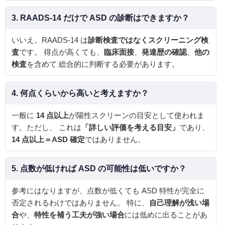
3. RAADS-14 だけで ASD の診断はできますか？
いいえ。RAADS-14 は
診断検査ではなくスクリーニング検
査
です。 得点が高くても、
臨床面接
、
発達歴の確認
、
他の
検査
を含めて 総合的に判断する必要があります。
4. 何点くらいから高いと考えますか？
一般に
14 点以上
が陽性スクリーンの目安として使われま
す。ただし、 これは
「詳しい評価を考える目安」
であり、
14 点以上＝ASD 確定
ではありません。
5. 点数が低ければ ASD の可能性は低いですか？
参考にはなりますが、点数が低くても ASD 特性が完全に
否定されるわけではありません。 特に、
自己理解が浅い場
合
や、
特性を補う工夫が強い場合
には低めに出ることがあ