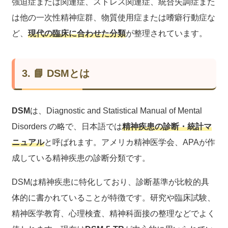
強迫症または関連症、ストレス関連症、統合失調症また
は他の一次性精神症群、物質使用症または嗜癖行動症な
ど、
現代の臨床に合わせた分類
が整理されています。
3. 📘 DSMとは
DSM
は、Diagnostic and Statistical Manual of Mental
Disorders の略で、日本語では
精神疾患の診断・統計マ
ニュアル
と呼ばれます。アメリカ精神医学会、APAが作
成している精神疾患の診断分類です。
DSMは精神疾患に特化しており、診断基準が比較的具
体的に書かれていることが特徴です。研究や臨床試験、
精神医学教育、心理検査、精神科面接の整理などでよく