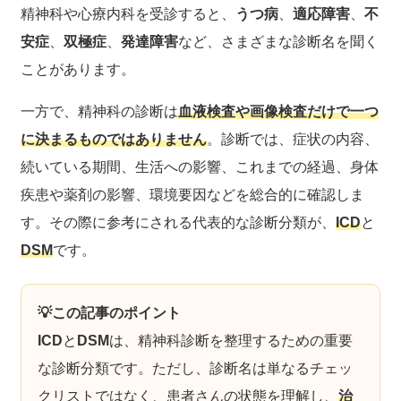
精神科や心療内科を受診すると、
うつ病
、
適応障害
、
不
安症
、
双極症
、
発達障害
など、さまざまな診断名を聞く
ことがあります。
一方で、精神科の診断は
血液検査や画像検査だけで一つ
に決まるものではありません
。診断では、症状の内容、
続いている期間、生活への影響、これまでの経過、身体
疾患や薬剤の影響、環境要因などを総合的に確認しま
す。その際に参考にされる代表的な診断分類が、
ICD
と
DSM
です。
💡この記事のポイント
ICD
と
DSM
は、精神科診断を整理するための重要
な診断分類です。ただし、診断名は単なるチェッ
クリストではなく、患者さんの状態を理解し、
治