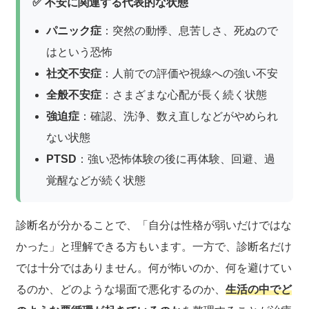
✅ 不安に関連する代表的な状態
パニック症
：突然の動悸、息苦しさ、死ぬので
はという恐怖
社交不安症
：人前での評価や視線への強い不安
全般不安症
：さまざまな心配が長く続く状態
強迫症
：確認、洗浄、数え直しなどがやめられ
ない状態
PTSD
：強い恐怖体験の後に再体験、回避、過
覚醒などが続く状態
診断名が分かることで、「自分は性格が弱いだけではな
かった」と理解できる方もいます。一方で、診断名だけ
では十分ではありません。何が怖いのか、何を避けてい
るのか、どのような場面で悪化するのか、
生活の中でど