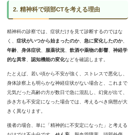
2. 精神科で頭部CTを考える理由
精神科の診察では、症状だけを見て診断するのではな
く、
症状がいつから始まったのか
、
急に変化したのか
、
年齢
、
身体症状
、
服薬状況
、
飲酒や薬物の影響
、
神経学
的な異常
、
認知機能の変化
などを確認します。
たとえば、若い頃から不安が強く、ストレスで悪化し、
身体診察上も明らかな神経症状がない場合と、これまで
元気だった高齢の方が数日で急に混乱し、幻覚が出て、
歩き方も不安定になった場合では、考えるべき病態が大
きく異なります。
後者の場合、単に「精神的に不安定になった」と考える
だけでは不十分です。
せん妄
、脳血管障害、頭部外傷、