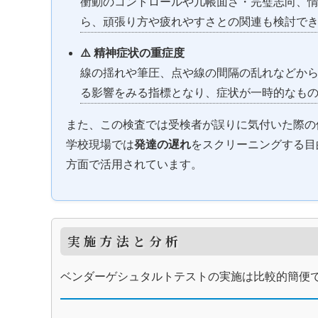
衝動のコントロールや几帳面さ・完璧志向、
ら、頑張り方や疲れやすさとの関連も検討で
⚠️ 精神症状の重症度
線の揺れや筆圧、点や線の間隔の乱れなどか
る影響をみる指標となり、症状が一時的なも
また、この検査では受検者が誤りに気付いた際の
学校現場では
発達の遅れ
をスクリーニングする目
方面で活用されています。
実施方法と分析
ベンダーゲシュタルトテストの実施は比較的簡便