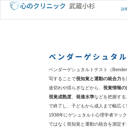
診
ベンダーゲシュタ
ベンダーゲシュタルトテスト（Bender-G
写することで
視知覚と運動の統合力
を
途切れや揺らぎなどから、
視覚情報の
視覚成熟度
、
発達水準
などを把握する
で終了し、子どもから成人まで幅広く
1938年にゲシュタルト心理学者マ
ではなく視知覚と運動の統合を測定す