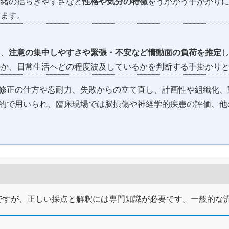
情緒の揺らぎやすさなど
性格や気分の特徴
をうかがう手がかり
きます。
ら、
注意の集中しやすさや緊張・不安など情動面の負荷を推定
のか、日常生活へどの程度波及しているかを判断する手掛かり
修正の仕方や忍耐力、失敗からの立て直し、計画性や組織化、
的で用いられ、臨床現場では脳損傷や神経学的疾患の評価、他
ですが、正しい採点と解釈には専門知識が必要です。一般的な