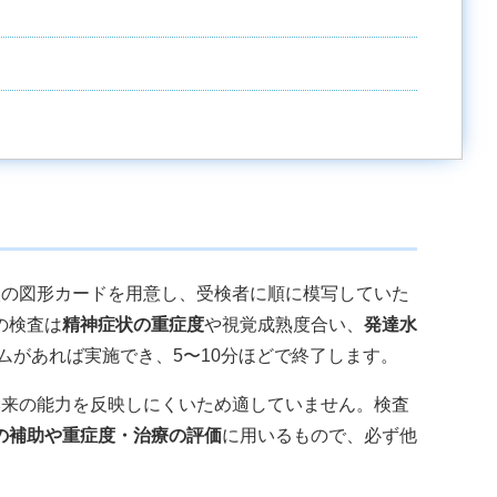
枚の図形カードを用意し、受検者に順に模写していた
の検査は
精神症状の重症度
や視覚成熟度合い、
発達水
ムがあれば実施でき、5〜10分ほどで終了します。
本来の能力を反映しにくいため適していません。検査
の補助や重症度・治療の評価
に用いるもので、必ず他