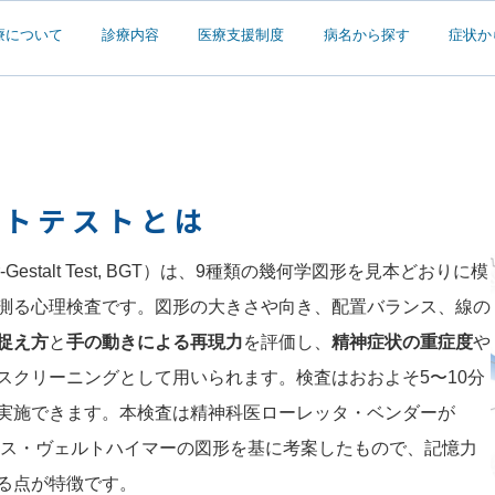
療について
診療内容
医療支援制度
病名から探す
症状か
ルトテストとは
estalt Test, BGT）は、9種類の幾何学図形を見本どおりに模
測る心理検査です。図形の大きさや向き、配置バランス、線の
捉え方
と
手の動きによる再現力
を評価し、
精神症状の重症度
や
スクリーニングとして用いられます。検査はおおよそ5〜10分
実施できます。本検査は精神科医ローレッタ・ベンダーが
ックス・ヴェルトハイマーの図形を基に考案したもので、記憶力
る点が特徴です。