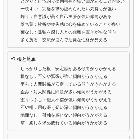
とがり：排他的で批判精神が強い面があることが多い
一枚ずつ：完璧を求め認められたい気持ちが強い
舞う：自意識が高く自己主張が強い傾向がある
落ち葉：挫折や喪失感に心を痛めていることが多い
葉なし：孤独を感じ人との距離を置きがちな傾向
多く茂る：交流が盛んで活発な性格が見える
🌱 根と地面
しっかりした根：安定感がある傾向がうかがえる
根なし：不安や緊張が強い傾向がうかがえる
平ら：人間関係が安定している傾向がうかがえる
歪み：対人関係に問題が多い傾向がうかがえる
塗りつぶし：他人不信が強い傾向がうかがえる
石や柵：用心深く疑い深い傾向がうかがえる
地面なし：孤独を感じない傾向がうかがえる
草：癒しを求め疲れている傾向がうかがえる