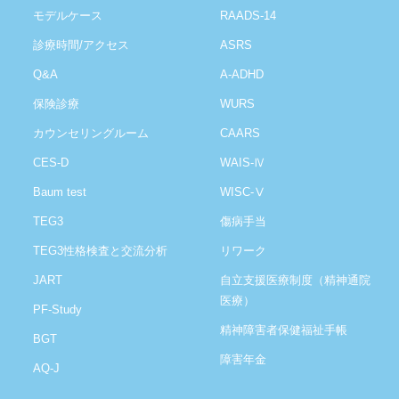
モデルケース
RAADS-14
診療時間/アクセス
ASRS
Q&A
A-ADHD
保険診療
WURS
カウンセリングルーム
CAARS
CES-D
WAIS-Ⅳ
Baum test
WISC-Ⅴ
TEG3
傷病手当
TEG3性格検査と交流分析
リワーク
JART
自立支援医療制度（精神通院
医療）
PF-Study
精神障害者保健福祉手帳
BGT
障害年金
AQ-J