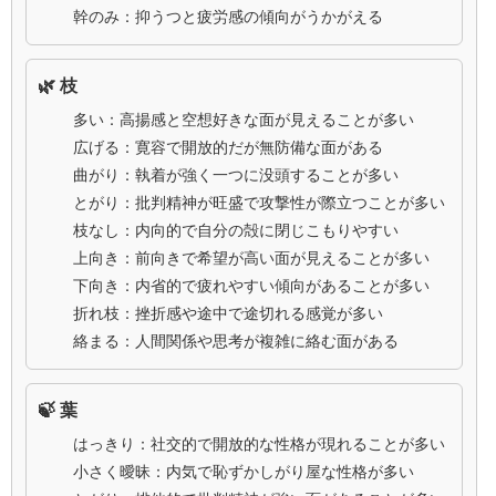
幹のみ：抑うつと疲労感の傾向がうかがえる
🌿 枝
多い：高揚感と空想好きな面が見えることが多い
広げる：寛容で開放的だが無防備な面がある
曲がり：執着が強く一つに没頭することが多い
とがり：批判精神が旺盛で攻撃性が際立つことが多い
枝なし：内向的で自分の殻に閉じこもりやすい
上向き：前向きで希望が高い面が見えることが多い
下向き：内省的で疲れやすい傾向があることが多い
折れ枝：挫折感や途中で途切れる感覚が多い
絡まる：人間関係や思考が複雑に絡む面がある
🍃 葉
はっきり：社交的で開放的な性格が現れることが多い
小さく曖昧：内気で恥ずかしがり屋な性格が多い