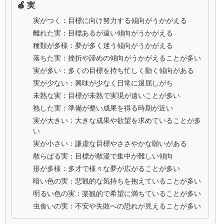
🍎 実
実がつく：目標に向け努力する傾向がうかがえる
離れた実：目標あるが遠い傾向がうかがえる
種類が多様：夢が多く迷う傾向がうかがえる
落ちた実：挫折や諦めの傾向がうかがえることが多い
実が多い：多くの目標を持ち忙しく動く傾向がある
実が少ない：興味が少なく日常に退屈しがち
未熟な実：目標が未熟で実現が遠いことが多い
熟した実：準備が整い成果を得る時期が近い
実が大きい：大きな成果や欲望を求めていることが多
い
実が小さい：謙虚な目標やささやかな願いがある
散らばる実：目標が散漫で集中が難しい傾向
形が多様：多才で様々な夢が広がることが多い
暗い色の実：悲観的な気持ちを抱えていることが多い
明るい色の実：楽観的で希望に満ちていることが多い
虫食いの実：不安や失敗への恐れが見えることが多い