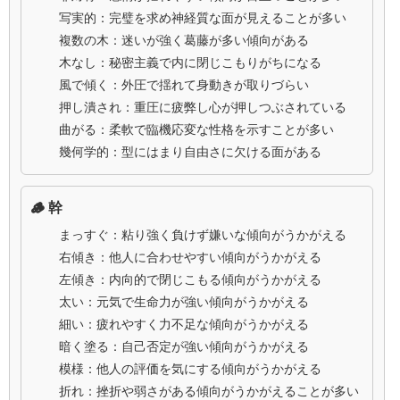
写実的：完璧を求め神経質な面が見えることが多い
複数の木：迷いが強く葛藤が多い傾向がある
木なし：秘密主義で内に閉じこもりがちになる
風で傾く：外圧で揺れて身動きが取りづらい
押し潰され：重圧に疲弊し心が押しつぶされている
曲がる：柔軟で臨機応変な性格を示すことが多い
幾何学的：型にはまり自由さに欠ける面がある
🪵 幹
まっすぐ：粘り強く負けず嫌いな傾向がうかがえる
右傾き：他人に合わせやすい傾向がうかがえる
左傾き：内向的で閉じこもる傾向がうかがえる
太い：元気で生命力が強い傾向がうかがえる
細い：疲れやすく力不足な傾向がうかがえる
暗く塗る：自己否定が強い傾向がうかがえる
模様：他人の評価を気にする傾向がうかがえる
折れ：挫折や弱さがある傾向がうかがえることが多い