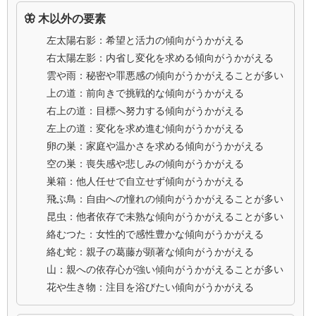
🦋 木以外の要素
左太陽右影：希望と活力の傾向がうかがえる
右太陽左影：内省し変化を求める傾向がうかがえる
雲や雨：秘密や罪悪感の傾向がうかがえることが多い
上の道：前向きで挑戦的な傾向がうかがえる
右上の道：目標へ努力する傾向がうかがえる
左上の道：変化を求め進む傾向がうかがえる
卵の巣：家庭や温かさを求める傾向がうかがえる
空の巣：喪失感や悲しみの傾向がうかがえる
巣箱：他人任せで自立せず傾向がうかがえる
飛ぶ鳥：自由への憧れの傾向がうかがえることが多い
昆虫：他者依存で未熟な傾向がうかがえることが多い
絡むつた：女性的で感性豊かな傾向がうかがえる
絡む蛇：親子の葛藤が顕著な傾向がうかがえる
山：親への依存心が強い傾向がうかがえることが多い
花や生き物：注目を浴びたい傾向がうかがえる