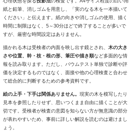
心理状態を探る
投影法
の検査です。A4サイズ程度の白い用
紙と鉛筆、消しゴムを用意し、「実のなる木を一本描いて
ください」と伝えます。紙の向きや消しゴムの使用、描く
時間に制限はなく、5～30分ほどで終了することが多いで
すが、厳密な時間設定はありません。
描かれる木は受検者の内面を映し出す鏡とされ、
木の大き
さや位置、幹・枝・根の形、筆圧や描き順
など多面的な情
報を読み取ります。ただし、バウムテスト単独で診断や評
価を決定するものではなく、面接や他の心理検査と合わせ
て総合的に判断するための参考資料です。
絵の上手・下手は関係ありません。
現実の木を模写したり
見本を参照したりせず、思いつくまま自由に描くことが大
切です。受検者が検査の意図を知らない方が無意識の部分
が表れやすいため、事前に詳しい解説を読むのは避けまし
ょう。