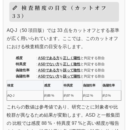
📏 検査精度の目安（カットオフ
33）
AQ‑J（50 項目版）では 33 点をカットオフとする基準
が広く用いられています。ここでは、このカットオフ
における検査精度の目安を示します。
感度
:
ASDである方
を
正しく陽性
と判定する割合
特異度
:
ASDでない方
を
正しく陰性
と判定する割合
偽陰性率
:
ASDである方
を
誤って陰性
と判定する割合
偽陽性率
:
ASDでない方
を
誤って陽性
と判定する割合
検査
感度
特異度
偽陰性率
偽陽性率
AQ-J
約88 %
約97 %
約12 %
約3 %
これらの数値は参考値であり、研究ごとに対象者や比
較群が異なるため結果が変動します。ASD と一般集団
の 比較では感度 88 %・特異度 97 %と高い精度が報告