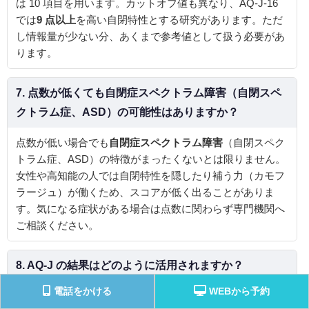
は 10 項目を用います。カットオフ値も異なり、AQ‑J‑16
では
9 点以上
を高い自閉特性とする研究があります。ただ
し情報量が少ない分、あくまで参考値として扱う必要があ
ります。
7. 点数が低くても
自閉症スペクトラム障害
（自閉スペ
クトラム症、ASD）の可能性はありますか？
点数が低い場合でも
自閉症スペクトラム障害
（自閉スペク
トラム症、ASD）の特徴がまったくないとは限りません。
女性や高知能の人では自閉特性を隠したり補う力（カモフ
ラージュ）が働くため、スコアが低く出ることがありま
す。気になる症状がある場合は点数に関わらず専門機関へ
ご相談ください。
8. AQ‑J の結果はどのように活用されますか？
電話をかける
WEBから予約
AQ‑J の総得点や各領域の得点は、自閉スペクトラム特性