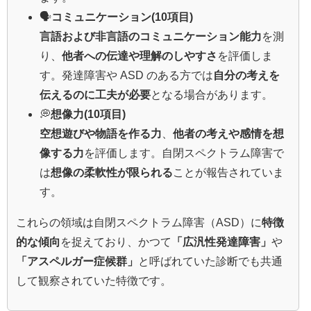
🗣️
コミュニケーション(10項目)
言語および非言語のコミュニケーション能力
を測
り、
他者への伝達や理解のしやすさ
を評価しま
す。発達障害や ASD のある方では
自分の考えを
伝えるのに工夫が必要
となる場合があります。
💭
想像力(10項目)
空想遊びや物語を作る力
、
他者の考えや感情を想
像する力
を評価します。自閉スペクトラム障害で
は
想像の柔軟性が限られる
ことが報告されていま
す。
これらの領域は自閉スペクトラム障害（ASD）に
特徴
的な傾向
を捉えており、かつて
「広汎性発達障害」
や
「アスペルガー症候群」
と呼ばれていた診断でも共通
して観察されていた特徴です。