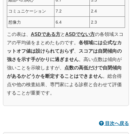
細部への関心
6.7
5.3
コミュニケーション
7.2
2.4
想像力
6.4
2.3
この表は、
ASDである方
と
ASDでない方
の各領域スコ
アの平均値をまとめたものです。
各領域には公式なカ
ットオフ値は設けられておらず
、
スコアは自閉傾向の
強さを示す手がかりに過ぎません
。高い点数は傾向が
強いことを示唆しますが、
点数の高低だけで自閉傾向
があるかどうかを断定することはできません
。総合得
点や他の検査結果、専門家による診察と合わせて評価
することが重要です。
目次へ戻る