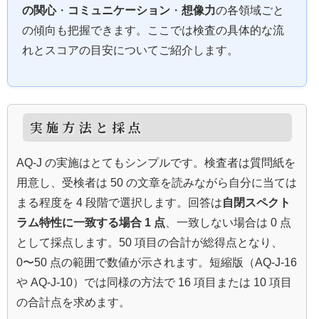
の関心
・
コミュニケーション
・
想像力
の各領域ごと
の傾向も把握できます。ここでは検査の具体的な流
れとスコアの目安についてご紹介します。
実施方法と採点
AQ‑J の実施はとてもシンプルです。検査者は質問紙を
用意し、受検者は 50 の文章を読みながら自分に当ては
まる程度を 4 段階で選択します。回答は
自閉スペクト
ラム特性に一致する場合 1 点
、一致しない場合は 0 点
として採点します。50 項目の合計が総得点となり、
0〜50 点の範囲で数値が示されます。短縮版（AQ‑J‑16
や AQ‑J‑10）では同様の方法で 16 項目または 10 項目
の合計点を求めます。