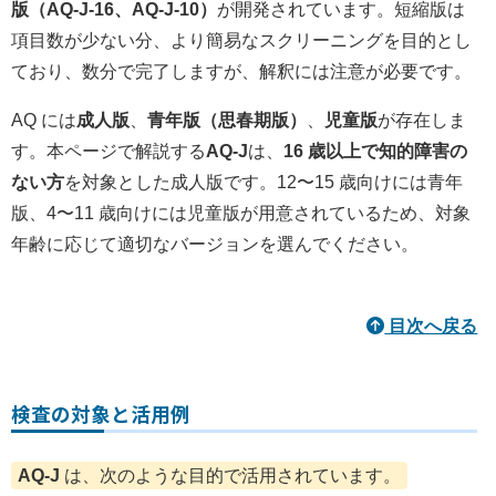
版（AQ‑J‑16、AQ‑J‑10）
が開発されています。短縮版は
項目数が少ない分、より簡易なスクリーニングを目的とし
ており、数分で完了しますが、解釈には注意が必要です。
AQ には
成人版
、
青年版（思春期版）
、
児童版
が存在しま
す。本ページで解説する
AQ‑J
は、
16 歳以上で知的障害の
ない方
を対象とした成人版です。12〜15 歳向けには青年
版、4〜11 歳向けには児童版が用意されているため、対象
年齢に応じて適切なバージョンを選んでください。
目次へ戻る
検査の対象と活用例
AQ‑J
は、次のような目的で活用されています。