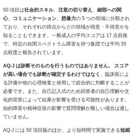
50 項目は
社会的スキル
、
注意の切り替え
、
細部への関
心
、
コミュニケーション
、
想像力
の 5 つの領域に分類され
ており、それぞれの得点からどの領域が得意・不得意かを
知ることもできます。一般成人の平均スコアは 17 点前後
で、特定の自閉スペクトラム障害を持つ集団では平均 35
点程度と報告されています。
AQ‑J は診断そのものを行うものではありません。
スコア
が高い場合でも診断が確定するわけではなく
、臨床医によ
る評価や他の心理検査と併用して総合的に判断することが
必要です。また、自己記入式のため回答者の自己理解や文
化的背景によって結果が影響を受ける可能性があります。
知的障害や精神症状の影響で質問理解が難しい場合は適し
ていません。
AQ‑J には 50 項目版のほか、より短時間で実施できる
短縮