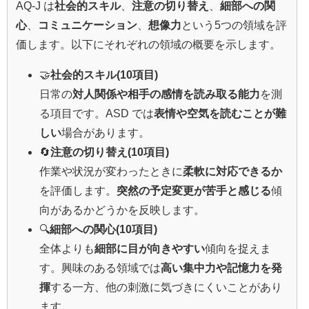
AQ‑J は
社会的スキル
、
注意の切り替え
、
細部への関
心
、
コミュニケーション
、
想像力
という5つの領域を評
価します。以下にそれぞれの領域の概要を示します。
🤝
社会的スキル(10項目)
日常の
対人関係や相手の感情を読み取る能力
を測
る項目です。ASD では
表情や空気を読むことが難
しい
場合があります。
🔄
注意の切り替え(10項目)
作業や状況が変わったときに
柔軟に対応できるか
を評価します。
突然の予定変更が苦手と感じる
傾
向があるかどうかを反映します。
🔍
細部への関心(10項目)
全体よりも
細部に目が向きやすい
傾向を捉えま
す。興味のある領域では
高い集中力や記憶力を発
揮
する一方、他の刺激に気づきにくいことがあり
ます。