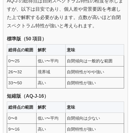
AQ‑J の総得点は自閉スペクトラム特性の程度を示しま
すが、以下は目安であり、個人差や背景要因を考慮し
た上で解釈する必要があります。点数が高いほど自閉
スペクトラム特性が強いと考えられます。
標準版（50 項目）
総得点の範囲
解釈
意味
0〜25
低い〜平均
自閉傾向は一般的な範囲
26〜32
境界域
自閉特性がやや強い
33〜50
高い
自閉特性が強い
短縮版（AQ‑J‑16）
総得点の範囲
解釈
意味
0〜8
低い〜平均
自閉傾向は少ない
9〜16
高い
自閉特性が強い