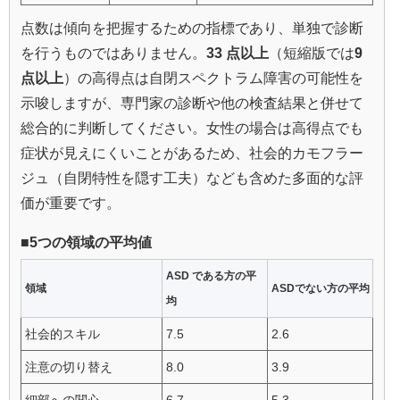
点数は傾向を把握するための指標であり、単独で診断
を行うものではありません。
33 点以上
（短縮版では
9
点以上
）の高得点は自閉スペクトラム障害の可能性を
示唆しますが、専門家の診断や他の検査結果と併せて
総合的に判断してください。女性の場合は高得点でも
症状が見えにくいことがあるため、社会的カモフラー
ジュ（自閉特性を隠す工夫）なども含めた多面的な評
価が重要です。
■5つの領域の平均値
ASD である方の平
領域
ASDでない方の平均
均
社会的スキル
7.5
2.6
注意の切り替え
8.0
3.9