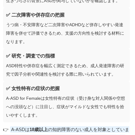
生きづらさの背景にASDが関与していないかを確認します。
✅ 二次障害や併存症の把握
うつ病・不安障害など二次障害やADHDなど併存しやすい発達
障害を併せて評価できるため、支援の方向性を検討する材料に
なります。
✅ 研究・調査での指標
ASD特性や併存症を幅広く測定できるため、成人発達障害の研
究で因子分析や関連性を検討する際に用いられています。
✅ 女性特有の症状の把握
A‑ASD for Femaleは女性特有の症状（受け身な対人関係や空想
への没頭など）に注目し、症状がマイルドな女性でも特性を拾
いやすくします。
👉
A‑ASDは
18歳以上
の知的障害のない成人を対象としていま