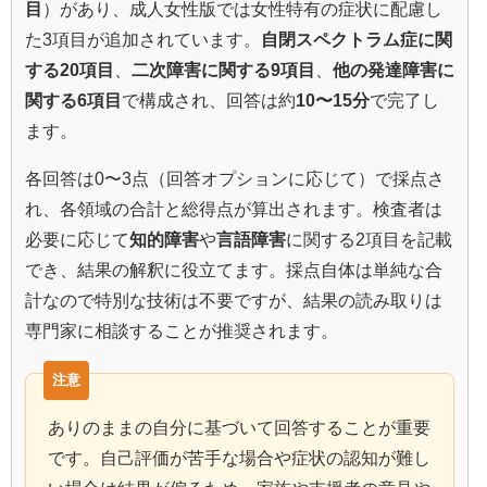
目
）があり、成人女性版では女性特有の症状に配慮し
た3項目が追加されています。
自閉スペクトラム症に関
する20項目
、
二次障害に関する9項目
、
他の発達障害に
関する6項目
で構成され、回答は約
10〜15分
で完了し
ます。
各回答は0〜3点（回答オプションに応じて）で採点さ
れ、各領域の合計と総得点が算出されます。検査者は
必要に応じて
知的障害
や
言語障害
に関する2項目を記載
でき、結果の解釈に役立てます。採点自体は単純な合
計なので特別な技術は不要ですが、結果の読み取りは
専門家に相談することが推奨されます。
ありのままの自分に基づいて回答することが重要
です。自己評価が苦手な場合や症状の認知が難し