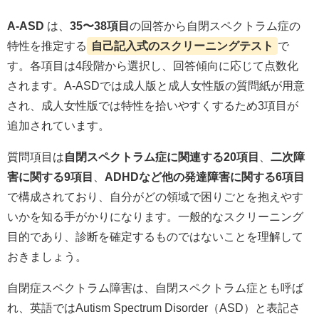
A‑ASD
は、
35〜38項目
の回答から自閉スペクトラム症の
特性を推定する
自己記入式のスクリーニングテスト
で
す。各項目は4段階から選択し、回答傾向に応じて点数化
されます。A‑ASDでは成人版と成人女性版の質問紙が用意
され、成人女性版では特性を拾いやすくするため3項目が
追加されています。
質問項目は
自閉スペクトラム症に関連する20項目
、
二次障
害に関する9項目
、
ADHDなど他の発達障害に関する6項目
で構成されており、自分がどの領域で困りごとを抱えやす
いかを知る手がかりになります。一般的なスクリーニング
目的であり、診断を確定するものではないことを理解して
おきましょう。
自閉症スペクトラム障害は、自閉スペクトラム症とも呼ば
れ、英語ではAutism Spectrum Disorder（ASD）と表記さ