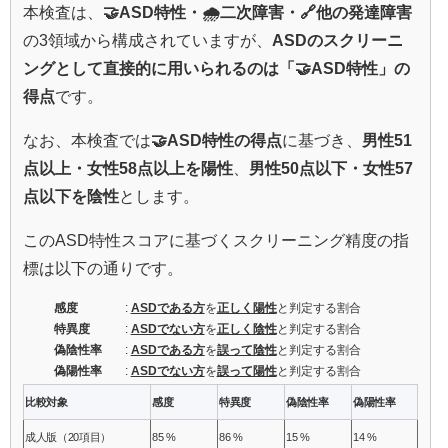
本検査は、
🤝ASD特性・🌧️二次障害・🔗他の発達障害
の3領域から構成されていますが、
ASDのスクリーニ
ングとして直接的に用いられるのは「🤝ASD特性」の
得点
です。
なお、本検査では
🤝ASD特性の得点
に基づき、
男性51
点以上・女性58点以上を陽性
、
男性50点以下・女性57
点以下を陰性
とします。
このASD特性スコアに基づくスクリーニング精度の指
標は以下の通りです。
感度
:
ASDである方
を
正しく陽性
と判定する割合
特異度
:
ASDでない方
を
正しく陰性
と判定する割合
偽陰性率
:
ASDである方
を
誤って陰性
と判定する割合
偽陽性率
:
ASDでない方
を
誤って陽性
と判定する割合
比較対象
感度
特異度
偽陰性率
偽陽性率
成人版（20項目）
85 %
86 %
15 %
14 %