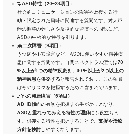
🤝
ASD特性（20~23項目）
社会的コミュニケーションの障害や反復する行
動・限定された興味に関連する質問です。対人距
離の調整の難しさや反復的な習慣への固執など、
ASDの中核的な特徴を測ります。
🌧️
二次障害（9項目）
うつ病や不安障害など、ASDに伴いやすい精神疾
患に関する質問です。自閉スペクトラム症では
70
%以上が1つの精神疾患を、40 %以上が2つ以上の
精神疾患を併発する
と報告されており、この領域
はそのリスクを把握するために含まれています。
🔗
他の発達障害（6項目）
ADHD傾向
の有無を把握する手がかりとなり、
ASDと重なってみえる特性の理解
にも役立ちま
す。併存する特性を把握することで、
支援や治療
方針を検討
しやすくなります。