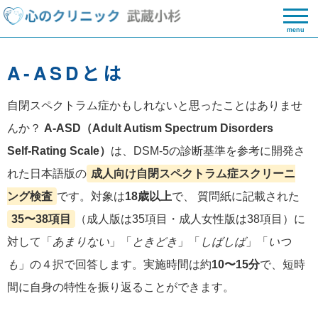
menu
A‑ASDとは
自閉スペクトラム症かもしれないと思ったことはありませ
んか？
A‑ASD（Adult Autism Spectrum Disorders
Self‑Rating Scale）
は、DSM‑5の診断基準を参考に開発さ
れた日本語版の
成人向け自閉スペクトラム症スクリーニ
ング検査
です。対象は
18歳以上
で、 質問紙に記載された
35〜38項目
（成人版は35項目・成人女性版は38項目）に
対して「
あまりない
」「
ときどき
」「
しばしば
」「
いつ
も
」の４択で回答します。実施時間は約
10〜15分
で、短時
間に自身の特性を振り返ることができます。