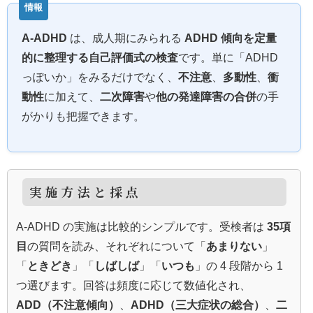
A-ADHD
は、成人期にみられる
ADHD 傾向を定量
的に整理する自己評価式の検査
です。単に「ADHD
っぽいか」をみるだけでなく、
不注意
、
多動性
、
衝
動性
に加えて、
二次障害
や
他の発達障害の合併
の手
がかりも把握できます。
実施方法と採点
A-ADHD の実施は比較的シンプルです。受検者は
35項
目
の質問を読み、それぞれについて「
あまりない
」
「
ときどき
」「
しばしば
」「
いつも
」の 4 段階から 1
つ選びます。回答は頻度に応じて数値化され、
ADD（不注意傾向）
、
ADHD（三大症状の総合）
、
二