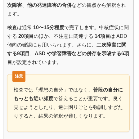
次障害
、
他の発達障害の合併
などの観点から解釈され
ます。
検査は通常
10〜15分程度
で完了します。中核症状に関
する
20項目
のほか、不注意に関連する
14項目
は ADD
傾向の確認にも用いられます。さらに、
二次障害に関
する9項目
、
ASD や学習障害などの併存を示唆する6項
目
が設定されています。
検査では「理想の自分」ではなく、
普段の自分に
もっとも近い頻度
で答えることが重要です。良く
見せようとしたり、逆に困りごとを強調しすぎた
りすると、結果の解釈が難しくなります。