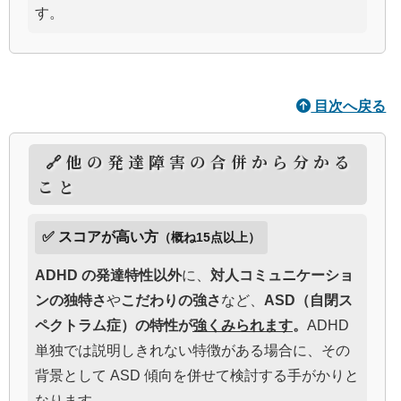
す。
目次へ戻る
🔗他の発達障害の合併から分かる
こと
✅ スコアが高い方
（概ね15点以上）
ADHD の発達特性以外
に、
対人コミュニケーショ
ンの独特さ
や
こだわりの強さ
など、
ASD（自閉ス
ペクトラム症）の特性が
強くみられます
。
ADHD
単独では説明しきれない特徴がある場合に、その
背景として ASD 傾向を併せて検討する手がかりと
なります。