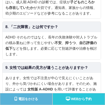
はい。成人期 ADHD の診断では、症状が
子どものころか
ら存在していたか
が大切です。通知表、家族からの情報、
幼少期のエピソードなどが参考になることがあります。
8. 「二次障害」とは何ですか？
ADHD そのものではなく、長年の失敗体験や対人トラブル
の積み重ねに伴って生じやすい
不安
、
抑うつ
、
自己評価の
低下
などを指します。必要に応じて別途評価や治療を検討
します。
9. 女性では結果の見方が違うことがありますか？
あります。女性では不注意が中心で見えにくいことがあ
り、外から気づかれにくい場合があります。そのため、施
設によっては
女性版 A-ADHD
を用いて評価することがあ
ります。
電話をかける
WEBから予約