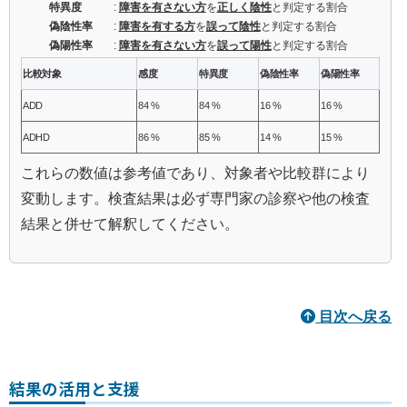
特異度
:
障害を有さない方
を
正しく陰性
と判定する割合
偽陰性率
:
障害を有する方
を
誤って陰性
と判定する割合
偽陽性率
:
障害を有さない方
を
誤って陽性
と判定する割合
比較対象
感度
特異度
偽陰性率
偽陽性率
ADD
84 %
84 %
16 %
16 %
ADHD
86 %
85 %
14 %
15 %
これらの数値は参考値であり、対象者や比較群により
変動します。検査結果は必ず専門家の診察や他の検査
結果と併せて解釈してください。
目次へ戻る
結果の活用と支援