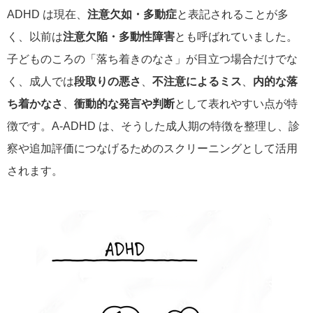
ADHD は現在、
注意欠如・多動症
と表記されることが多
く、以前は
注意欠陥・多動性障害
とも呼ばれていました。
子どものころの「落ち着きのなさ」が目立つ場合だけでな
く、成人では
段取りの悪さ
、
不注意によるミス
、
内的な落
ち着かなさ
、
衝動的な発言や判断
として表れやすい点が特
徴です。A-ADHD は、そうした成人期の特徴を整理し、診
察や追加評価につなげるためのスクリーニングとして活用
されます。