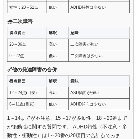
女性：20～51点
低い
ADHD特性は少ない
🌧️二次障害
得点範囲
解釈
意味
23～36点
高い
二次障害が強い
9～22点
低い
二次障害は少ない
🔗他の発達障害の合併
得点範囲
解釈
意味
12～24点(目安)
高い
ASD傾向が強い
6～11点(目安)
低い
ADHD傾向は少ない
1～14までが不注意、15～17が多動性、18～20番まで
が衝動性に関する質問です。 ADHD特性（不注意・多
動性・衝動性）は1～20番の20項目の合計点でみま