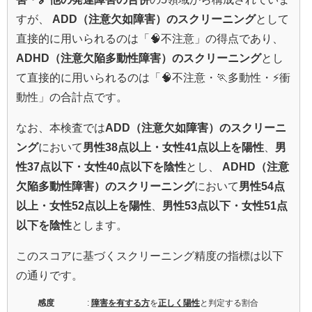
すが、
ADD（注意欠如障害）のスクリーニング
として
直接的に用いられるのは「🧠不注意」の得点であり、
ADHD（注意欠陥多動性障害）のスクリーニング
とし
て直接的に用いられるのは「🧠不注意・🏃多動性・⚡衝
動性」の合計点です。
なお、本検査では
ADD（注意欠如障害）のスクリーニ
ング
において
男性38点以上・女性41点以上を陽性
、
男
性37点以下・女性40点以下を陰性
とし、
ADHD（注意
欠陥多動性障害）のスクリーニング
において
男性54点
以上・女性52点以上を陽性
、
男性53点以下・女性51点
以下を陰性
とします。
このスコアに基づくスクリーニング精度の指標は以下
の通りです。
感度
:
障害を有する方
を
正しく陽性
と判定する割合