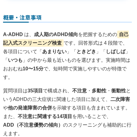
概要・注意事項
A-ADHD
は、
成人期のADHD傾向
を把握するための
自己
記入式スクリーニング検査
です。回答形式は 4 段階で、
各項目について「
あまりない
」「
ときどき
」「
しばしば
」
「
いつも
」の中から最も近いものを選びます。実施時間は
おおむね
10〜15分
で、短時間で実施しやすいのが特徴で
す。
質問項目は
35項目
で構成され、
不注意
・
多動性
・
衝動性
と
いうADHDの三大症状に関連した項目に加えて、
二次障害
や
他の発達障害の合併
を示唆する項目も含まれています。
また、
不注意に関連する14項目
を用いることで、
ADD（不注意優勢の傾向）
のスクリーニングも補助的に行
えます。