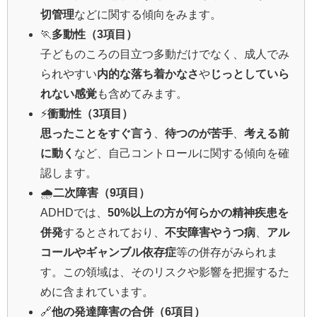
切管理
などに関する傾向をみます。
🏃
多動性（3項目）
子どものころの目立つ多動だけでなく、成人でみ
られやすい
内的な落ち着かなさ
や
じっとしていら
れない感覚
も含めてみます。
⚡
衝動性（3項目）
思ったことをすぐ言う
、
待つのが苦手
、
考える前
に動く
など、自己コントロールに関する傾向を確
認します。
🌧️
二次障害（9項目）
ADHDでは、
50%以上の方が何らかの精神疾患を
併発
するとされており、
不安障害やうつ病
、
アル
コールやギャンブル依存症
等の併存がみられま
す。この領域は、そのリスクや影響を把握するた
めに含まれています。
🔗
他の発達障害の合併（6項目）