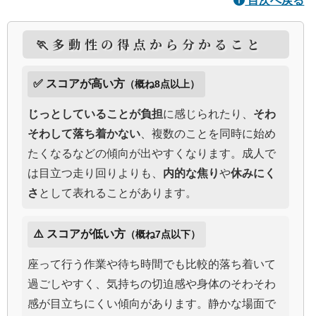
目次へ戻る
🏃多動性の得点から分かること
✅ スコアが高い方
（概ね8点以上）
じっとしていることが負担
に感じられたり、
そわ
そわして落ち着かない
、複数のことを同時に始め
たくなるなどの傾向が出やすくなります。成人で
は目立つ走り回りよりも、
内的な焦り
や
休みにく
さ
として表れることがあります。
⚠️ スコアが低い方
（概ね7点以下）
座って行う作業や待ち時間でも比較的落ち着いて
過ごしやすく、気持ちの切迫感や身体のそわそわ
感が目立ちにくい傾向があります。静かな場面で