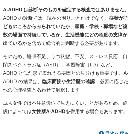
A-ADHD は診断そのものを確定する検査ではありません。
ADHD の診断では、現在の困りごとだけでなく、
症状が子
どものころからみられていたか
、
家庭・学校・職場など複
数の場面で持続しているか
、
生活機能にどの程度の支障が
出ているか
を含めて総合的に判断する必要があります。
そのため、睡眠不足、うつ状態、不安、ストレス反応、自
閉スペクトラム症（ASD）、学習障害（LD）など、
ADHD と似た形で表れうる要因との見分けも重要です。A-
ADHD の結果は、
臨床面接
や
生活歴の確認
、必要に応じた
他の心理検査とあわせて解釈します。
成人女性では不注意優位で見えにくいことがあるため、施
設によっては
女性版A-ADHD
を併用する場合もあります。
目次へ戻る