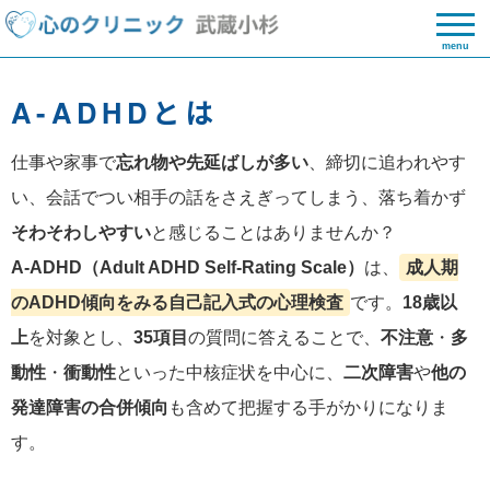
menu
A-ADHDとは
仕事や家事で
忘れ物や先延ばしが多い
、締切に追われやす
い、会話でつい相手の話をさえぎってしまう、落ち着かず
そわそわしやすい
と感じることはありませんか？
A-ADHD（Adult ADHD Self-Rating Scale）
は、
成人期
のADHD傾向をみる自己記入式の心理検査
です。
18歳以
上
を対象とし、
35項目
の質問に答えることで、
不注意
・
多
動性
・
衝動性
といった中核症状を中心に、
二次障害
や
他の
発達障害の合併傾向
も含めて把握する手がかりになりま
す。