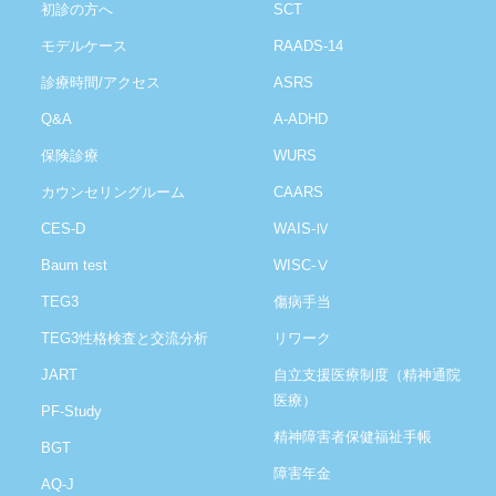
初診の方へ
SCT
モデルケース
RAADS-14
診療時間/アクセス
ASRS
Q&A
A-ADHD
保険診療
WURS
カウンセリングルーム
CAARS
CES-D
WAIS-Ⅳ
Baum test
WISC-Ⅴ
TEG3
傷病手当
TEG3性格検査と交流分析
リワーク
JART
自立支援医療制度（精神通院
医療）
PF-Study
精神障害者保健福祉手帳
BGT
障害年金
AQ-J